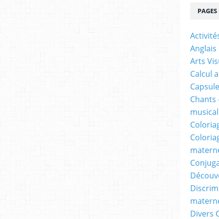
PAGES
Activit
Anglais
Arts Vis
Calcul 
Capsule
Chants 
musicale
Coloria
Coloria
materne
Conjuga
Découv
Discrimi
materne
Divers 