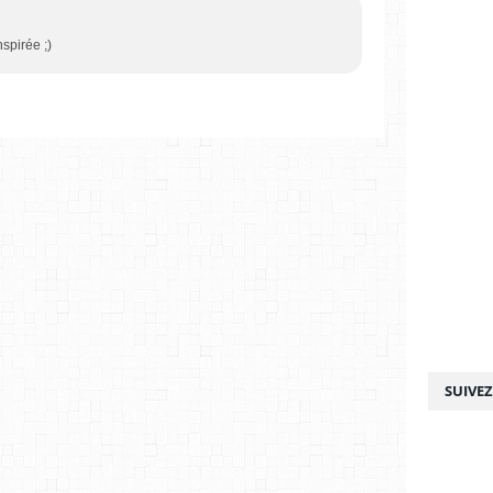
nspirée ;)
SUIVE