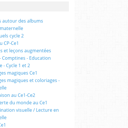
és autour des albums
 maternelle
uels cycle 2
au CP-Ce1
s et leçons augmentées
- Comptines - Education
 - Cycle 1 et 2
ges magiques Ce1
ges magiques et coloriages -
lle
ison au Ce1-Ce2
erte du monde au Ce1
nation visuelle / Lecture en
lle
Ce1