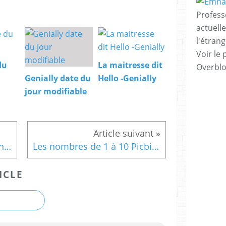
Profess
actuell
l'étrang
Voir le 
du
La maitresse dit
Overbl
Genially date du
Hello -Genially
jour modifiable
Lexique du livre avec ou sans Qr code - Ce1
Les nombres de 1 à 10 Picbille - Ce1
ICLE