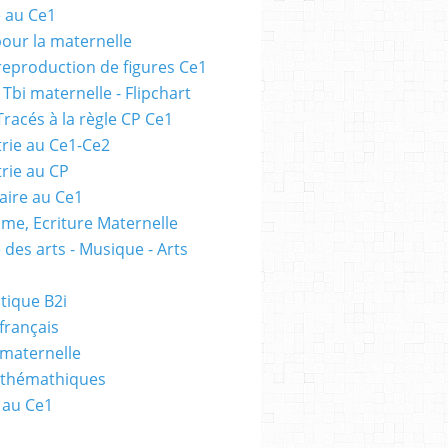
e au Ce1
pour la maternelle
 reproduction de figures Ce1
 Tbi maternelle - Flipchart
Tracés à la règle CP Ce1
rie au Ce1-Ce2
rie au CP
ire au Ce1
me, Ecriture Maternelle
 des arts - Musique - Arts
tique B2i
français
 maternelle
athémathiques
 au Ce1