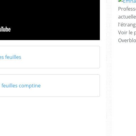
Profess
actuell
l'étrang
Voir le 
Overbl
es feuilles
s feuilles comptine