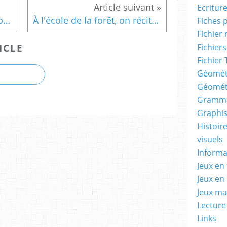
Ecritur
Les lionceaux cachés - Décomposition du nombre 8
À l'école de la forêt, on récite l'alphabet -
Fiches 
Fichier
Fichiers
ICLE
Fichier 
Géomét
Géomét
Gramma
Graphis
Histoire
visuels
Informa
Jeux en 
Jeux en
Jeux m
Lecture
Links