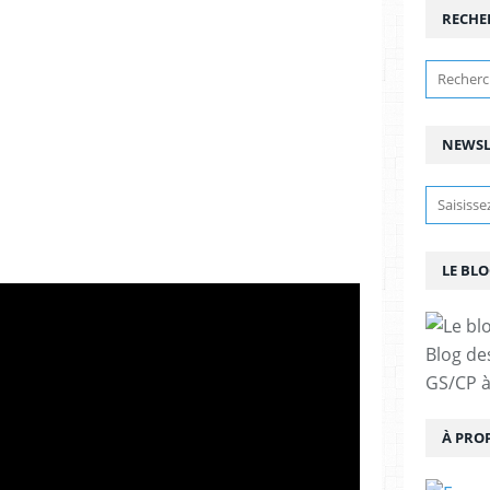
RECHE
NEWSL
LE BLO
Blog de
GS/CP à
À PRO