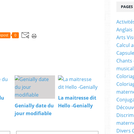
PAGES
Activit
Anglais
epost
0
Arts Vis
Calcul 
Capsule
Chants 
musicale
Coloria
Coloria
materne
du
La maitresse dit
Conjuga
Genially date du
Hello -Genially
Découv
jour modifiable
Discrimi
materne
Divers 