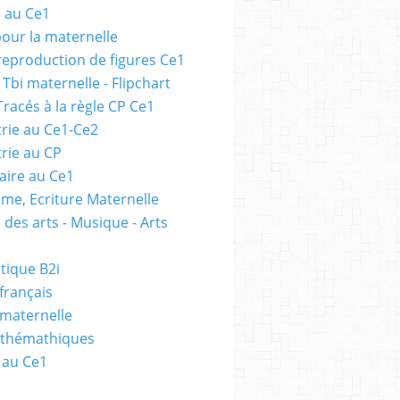
e au Ce1
pour la maternelle
 reproduction de figures Ce1
 Tbi maternelle - Flipchart
Tracés à la règle CP Ce1
rie au Ce1-Ce2
rie au CP
ire au Ce1
me, Ecriture Maternelle
 des arts - Musique - Arts
tique B2i
français
 maternelle
athémathiques
 au Ce1