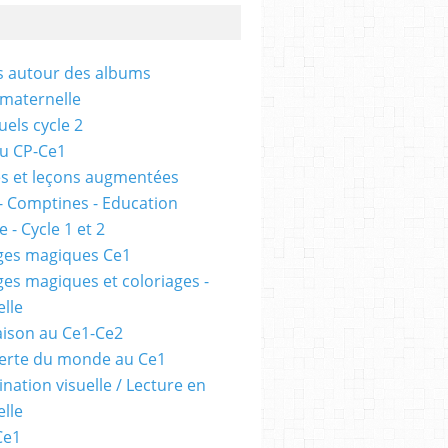
és autour des albums
 maternelle
uels cycle 2
au CP-Ce1
s et leçons augmentées
- Comptines - Education
 - Cycle 1 et 2
ges magiques Ce1
ges magiques et coloriages -
lle
ison au Ce1-Ce2
erte du monde au Ce1
nation visuelle / Lecture en
lle
Ce1