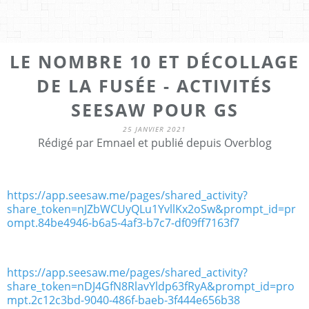
LE NOMBRE 10 ET DÉCOLLAGE
DE LA FUSÉE - ACTIVITÉS
SEESAW POUR GS
25 JANVIER 2021
Rédigé par Emnael et publié depuis Overblog
https://app.seesaw.me/pages/shared_activity?
share_token=nJZbWCUyQLu1YvllKx2oSw&prompt_id=pr
ompt.84be4946-b6a5-4af3-b7c7-df09ff7163f7
https://app.seesaw.me/pages/shared_activity?
share_token=nDJ4GfN8RlavYldp63fRyA&prompt_id=pro
mpt.2c12c3bd-9040-486f-baeb-3f444e656b38