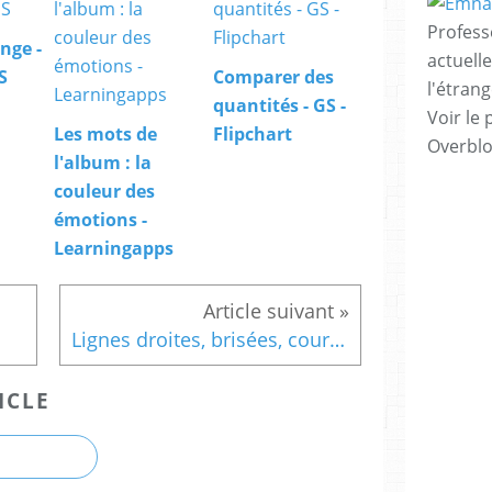
Profess
nge -
actuell
S
Comparer des
l'étrang
quantités - GS -
Voir le 
Les mots de
Flipchart
Overbl
l'album : la
couleur des
émotions -
Learningapps
Lignes droites, brisées, courbes exo
ICLE