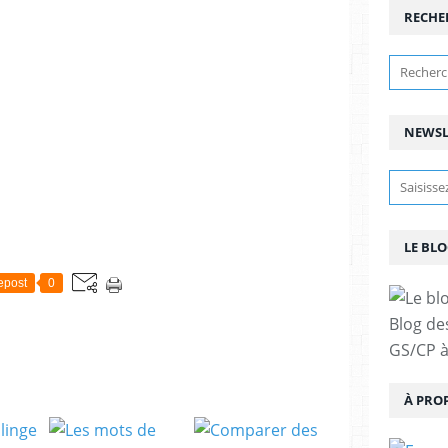
RECHE
NEWSL
LE BLO
epost
0
Blog de
GS/CP à
À PRO