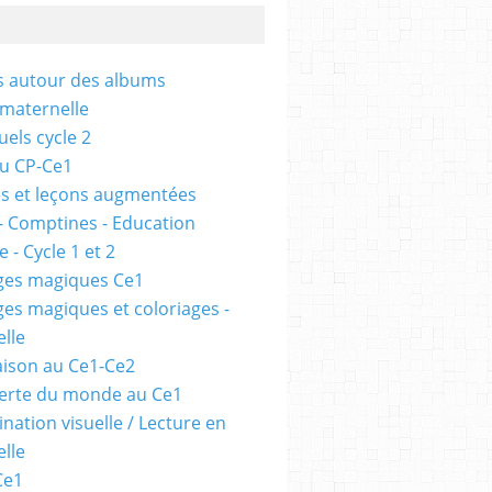
és autour des albums
 maternelle
uels cycle 2
au CP-Ce1
s et leçons augmentées
- Comptines - Education
 - Cycle 1 et 2
ges magiques Ce1
ges magiques et coloriages -
lle
ison au Ce1-Ce2
erte du monde au Ce1
nation visuelle / Lecture en
lle
Ce1