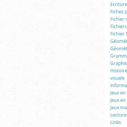
Ecritur
Fiches 
Fichier
Fichiers
Fichier 
Géomét
Géomét
Gramma
Graphis
Histoire
visuels
Informa
Jeux en 
Jeux en
Jeux m
Lecture
Links