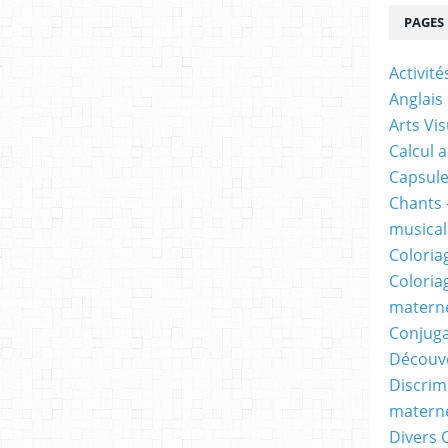
PAGES
Activit
Anglais
Arts Vis
Calcul 
Capsule
Chants 
musicale
Coloria
Coloria
materne
Conjuga
Découv
Discrimi
materne
Divers 