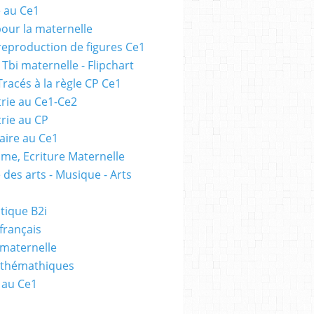
e au Ce1
pour la maternelle
 reproduction de figures Ce1
 Tbi maternelle - Flipchart
Tracés à la règle CP Ce1
rie au Ce1-Ce2
rie au CP
ire au Ce1
me, Ecriture Maternelle
 des arts - Musique - Arts
tique B2i
français
 maternelle
athémathiques
 au Ce1