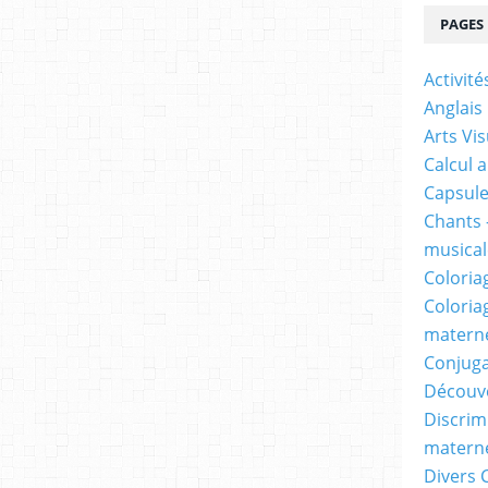
PAGES
Activit
Anglais
Arts Vis
Calcul 
Capsule
Chants 
musicale
Coloria
Coloria
materne
Conjuga
Découv
Discrimi
materne
Divers 