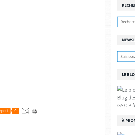
RECHE
NEWSL
LE BLO
Blog de
GS/CP à
epost
0
À PRO