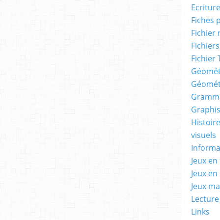
Ecritur
Fiches 
Fichier
Fichiers
Fichier 
Géomét
Géomét
Gramma
Graphis
Histoire
visuels
Informa
Jeux en 
Jeux en
Jeux m
Lecture
Links