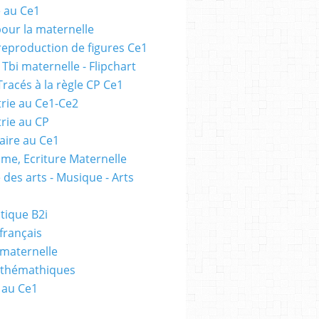
e au Ce1
pour la maternelle
 reproduction de figures Ce1
 Tbi maternelle - Flipchart
Tracés à la règle CP Ce1
rie au Ce1-Ce2
rie au CP
ire au Ce1
me, Ecriture Maternelle
 des arts - Musique - Arts
tique B2i
français
 maternelle
athémathiques
 au Ce1