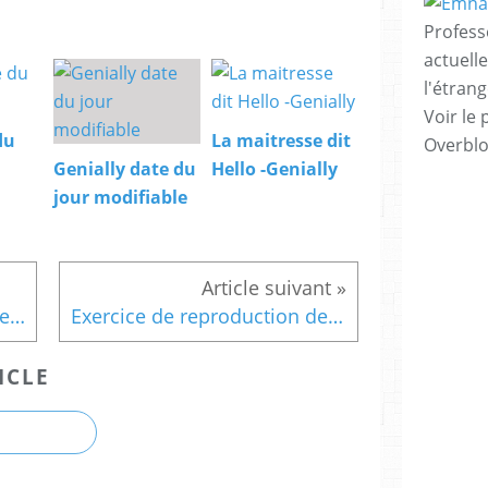
Profess
actuell
l'étrang
Voir le 
du
La maitresse dit
Overbl
Genially date du
Hello -Genially
jour modifiable
Coloriage magique monnaie - Ce2
Exercice de reproduction dessin 6
ICLE