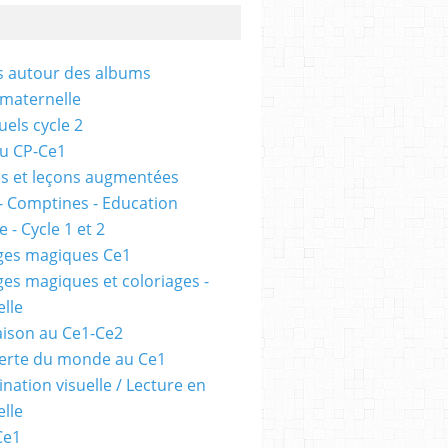
és autour des albums
 maternelle
uels cycle 2
au CP-Ce1
s et leçons augmentées
- Comptines - Education
 - Cycle 1 et 2
ges magiques Ce1
ges magiques et coloriages -
lle
ison au Ce1-Ce2
erte du monde au Ce1
nation visuelle / Lecture en
lle
Ce1