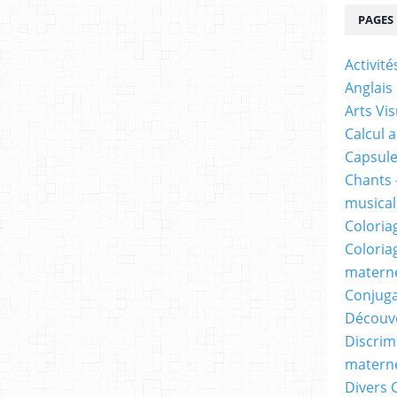
PAGES
Activit
Anglais
Arts Vis
Calcul 
Capsule
Chants 
musicale
Coloria
Coloria
materne
Conjuga
Découv
Discrimi
materne
Divers 