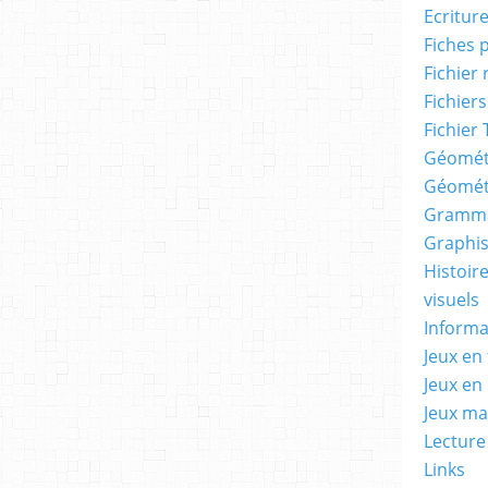
Ecritur
Fiches 
Fichier
Fichiers
Fichier 
Géomét
Géomét
Gramma
Graphis
Histoire
visuels
Informa
Jeux en 
Jeux en
Jeux m
Lecture
Links