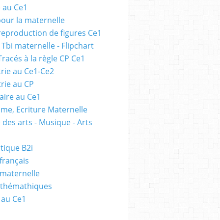
e au Ce1
pour la maternelle
 reproduction de figures Ce1
 Tbi maternelle - Flipchart
Tracés à la règle CP Ce1
rie au Ce1-Ce2
rie au CP
ire au Ce1
me, Ecriture Maternelle
 des arts - Musique - Arts
tique B2i
français
 maternelle
athémathiques
 au Ce1