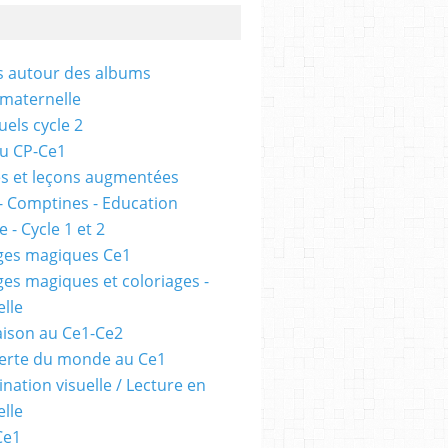
és autour des albums
 maternelle
uels cycle 2
au CP-Ce1
s et leçons augmentées
- Comptines - Education
 - Cycle 1 et 2
ges magiques Ce1
ges magiques et coloriages -
lle
ison au Ce1-Ce2
erte du monde au Ce1
nation visuelle / Lecture en
lle
Ce1