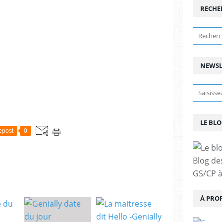
RECHE
NEWSL
LE BLO
epost
0
Blog de
GS/CP à
À PRO