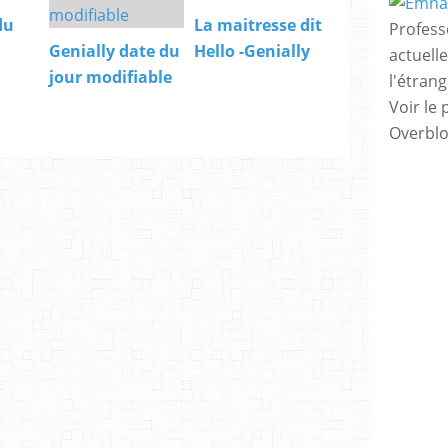
du
La maitresse dit
Profess
Genially date du
Hello -Genially
actuell
jour modifiable
l'étrang
Voir le 
Overbl