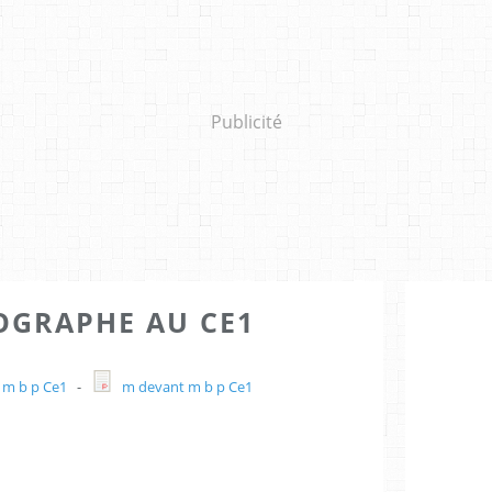
Publicité
OGRAPHE AU CE1
m b p Ce1
-
m devant m b p Ce1