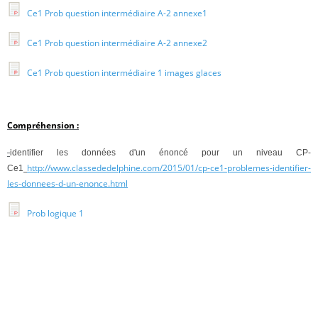
Ce1 Prob question intermédiaire A-2 annexe1
Ce1 Prob question intermédiaire A-2 annexe2
Ce1 Prob question intermédiaire 1 images glaces
Compréhension :
-
identifier les données d'un énoncé pour un niveau CP-
http://www.classededelphine.com/2015/01/cp-ce1-problemes-identifier-
Ce1
les-donnees-d-un-enonce.html
Prob logique 1