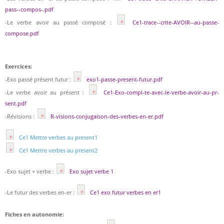
pass--compos-.pdf
-Le verbe avoir au passé composé :
Ce1-trace--crite-AVOIR--au-passe-
compose.pdf
Exercices:
-Exo passé présent futur :
exo1-passe-present-futur.pdf
-Le verbe avoir au présent :
Ce1-Exo-compl-te-avec-le-verbe-avoir-au-pr-
sent.pdf
-Révisions :
R-visions-conjugaison-des-verbes-en-er.pdf
Ce1 Mettre verbes au present1
Ce1 Mettre verbes au present2
-Exo sujet + verbe :
Exo sujet verbe 1
-Le futur des verbes en-er :
Ce1 exo futur verbes en er1
Fiches en autonomie: