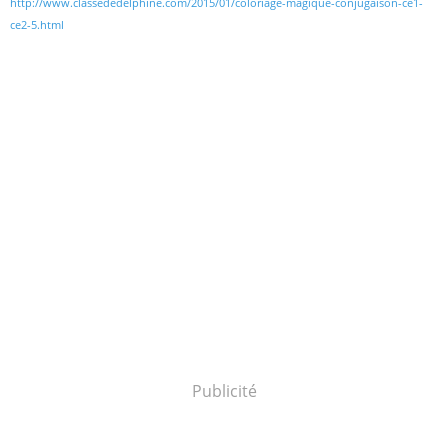
http://www.classededelphine.com/2015/01/coloriage-magique-conjugaison-ce1-
ce2-5.html
Publicité