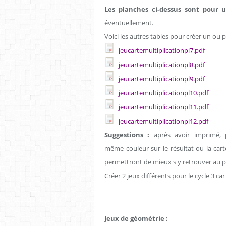
Les planches ci-dessus sont pour 
éventuellement.
Voici les autres tables pour créer un ou pl
jeucartemultiplicationpl7.pdf
jeucartemultiplicationpl8.pdf
jeucartemultiplicationpl9.pdf
jeucartemultiplicationpl10.pdf
jeucartemultiplicationpl11.pdf
jeucartemultiplicationpl12.pdf
Suggestions :
après avoir imprimé, 
même couleur sur le résultat ou la car
permettront de mieux s'y retrouver au pr
Créer 2 jeux différents pour le cycle 3 car
Jeux de géométrie :