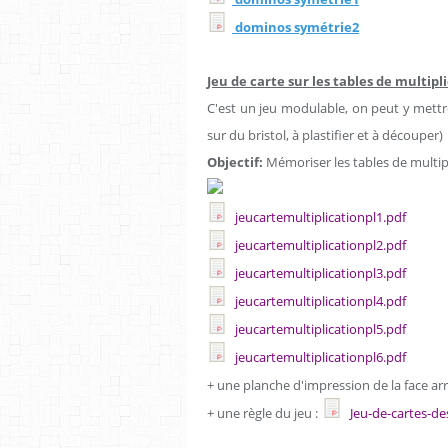
dominos symétrie2
Jeu de carte sur les tables de multipli
C'est un jeu modulable, on peut y mettr
sur du bristol, à plastifier et à découper)
Objectif:
Mémoriser les tables de multip
jeucartemultiplicationpl1.pdf
jeucartemultiplicationpl2.pdf
jeucartemultiplicationpl3.pdf
jeucartemultiplicationpl4.pdf
jeucartemultiplicationpl5.pdf
jeucartemultiplicationpl6.pdf
+ une planche d'impression de la face arri
+ une règle du jeu :
Jeu-de-cartes-des