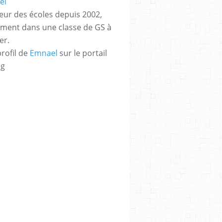
eur des écoles depuis 2002,
ement dans une classe de GS à
er.
profil de
Emnael
sur le portail
og