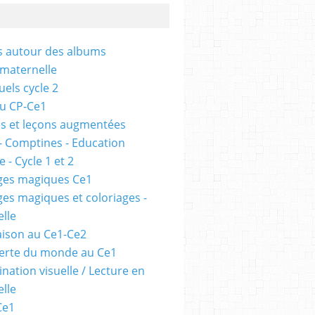
és autour des albums
 maternelle
uels cycle 2
au CP-Ce1
s et leçons augmentées
- Comptines - Education
 - Cycle 1 et 2
ges magiques Ce1
ges magiques et coloriages -
lle
ison au Ce1-Ce2
erte du monde au Ce1
nation visuelle / Lecture en
lle
Ce1