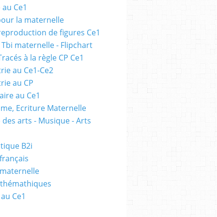
e au Ce1
pour la maternelle
 reproduction de figures Ce1
 Tbi maternelle - Flipchart
Tracés à la règle CP Ce1
rie au Ce1-Ce2
rie au CP
ire au Ce1
me, Ecriture Maternelle
 des arts - Musique - Arts
tique B2i
français
 maternelle
athémathiques
 au Ce1