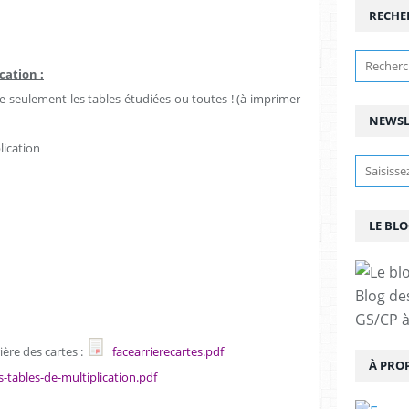
RECHE
cation :
e seulement les tables étudiées ou toutes ! (à imprimer
NEWSL
lication
LE BLO
Blog de
GS/CP à
ère des cartes :
facearrierecartes.pdf
À PRO
-tables-de-multiplication.pdf