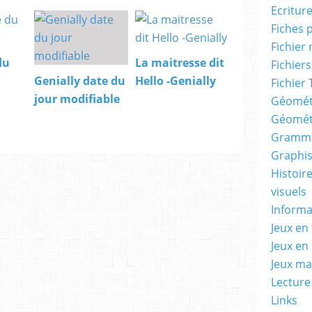
Ecritur
Fiches 
Fichier
du
La maitresse dit
Fichiers
Genially date du
Hello -Genially
Fichier 
jour modifiable
Géomét
Géomét
Gramma
Graphis
Histoire
visuels
Informa
Jeux en 
Jeux en
Jeux m
Lecture
Links