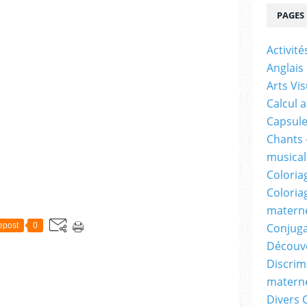
PAGES
Activit
Anglais
Arts Vis
Calcul 
Capsule
Chants 
musicale
Coloria
Coloria
materne
Conjuga
epost
0
Découv
Discrimi
materne
Divers 