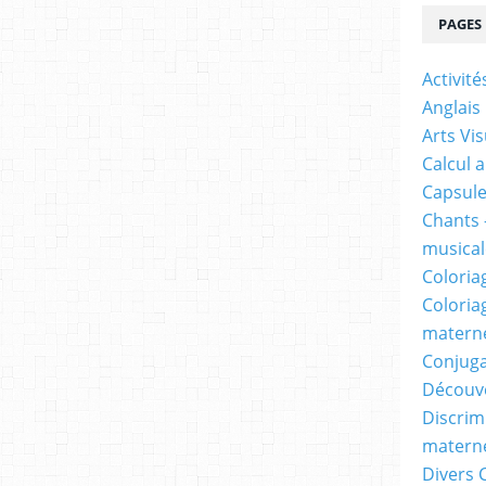
PAGES
Activit
Anglais
Arts Vis
Calcul 
Capsule
Chants 
musicale
Coloria
Coloria
materne
Conjuga
Découv
Discrimi
materne
Divers 