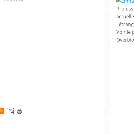
Profess
actuell
l'étrang
Voir le 
Overbl
0