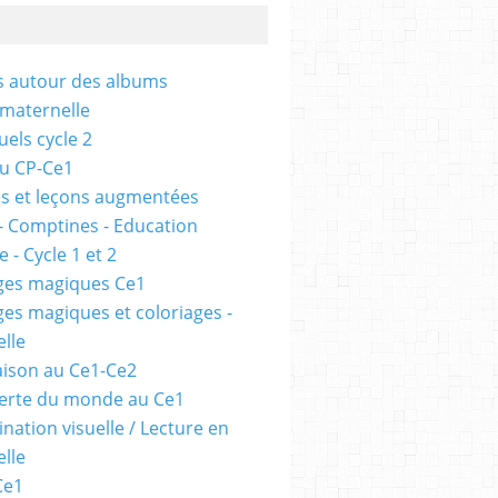
és autour des albums
 maternelle
uels cycle 2
au CP-Ce1
s et leçons augmentées
- Comptines - Education
 - Cycle 1 et 2
ges magiques Ce1
ges magiques et coloriages -
lle
ison au Ce1-Ce2
erte du monde au Ce1
nation visuelle / Lecture en
lle
Ce1