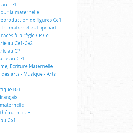
e au Ce1
pour la maternelle
 reproduction de figures Ce1
 Tbi maternelle - Flipchart
Tracés à la règle CP Ce1
rie au Ce1-Ce2
rie au CP
ire au Ce1
me, Ecriture Maternelle
 des arts - Musique - Arts
tique B2i
français
 maternelle
athémathiques
 au Ce1