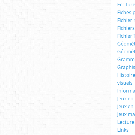
Ecritur
Fiches 
Fichier
Fichiers
Fichier 
Géomét
Géomét
Gramma
Graphis
Histoire
visuels
Informa
Jeux en 
Jeux en
Jeux m
Lecture
Links