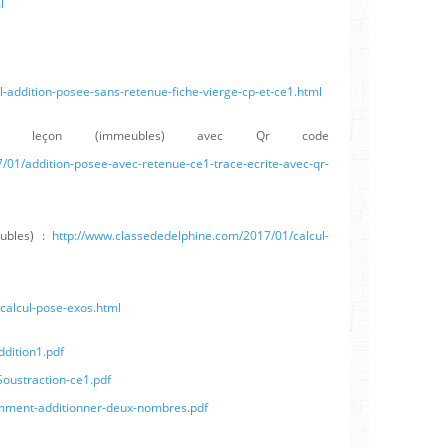
l
-addition-posee-sans-retenue-fiche-vierge-cp-et-ce1.html
nue leçon (immeubles) avec Qr code
/01/addition-posee-avec-retenue-ce1-trace-ecrite-avec-qr-
eubles) :
http://www.classededelphine.com/2017/01/calcul-
calcul-pose-exos.html
dition1.pdf
oustraction-ce1.pdf
ment-additionner-deux-nombres.pdf