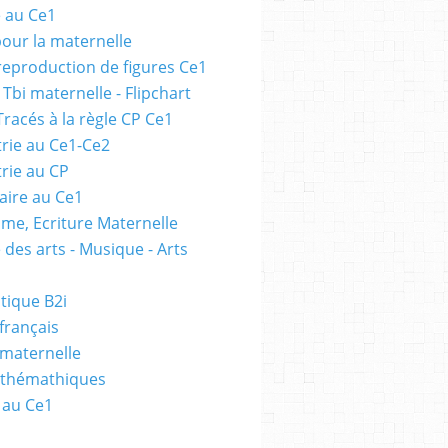
e au Ce1
pour la maternelle
 reproduction de figures Ce1
 Tbi maternelle - Flipchart
Tracés à la règle CP Ce1
rie au Ce1-Ce2
rie au CP
ire au Ce1
me, Ecriture Maternelle
 des arts - Musique - Arts
tique B2i
français
 maternelle
athémathiques
 au Ce1