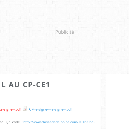
Publicité
L AU CP-CE1
e-signe--.pdf
CP-le-signe---le-signe--.pdf
vec Qr code :
http://www.classededelphine.com/2016/06/l-