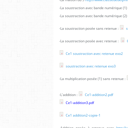
-La soustraction avec bande numérique (1)
-La soustraction avec bande numérique (2)
-La soustraction posée sans retenue :
s
-La soustraction posée avec retenue :
C
Ce1 soustraction avec retenue exo2
soustraction avec retenue exo3
-La multiplication posée (1) sans retenue :
-L'addition :
Ce1-addition2.pdf
Ce1-addition3.pdf
Ce1 addition2-copie-1
-Addition posée à retenue exos
http:/