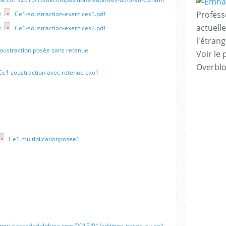
Profess
 :
Ce1-soustraction-exercices1.pdf
actuell
 :
Ce1-soustraction-exercices2.pdf
l'étrang
oustraction posée sans retenue
Voir le 
Overbl
e1 soustraction avec retenue exo1
Ce1 multiplicationposee1
/www.classededelphine.com/2015/01/addition-posee-au-ce1-