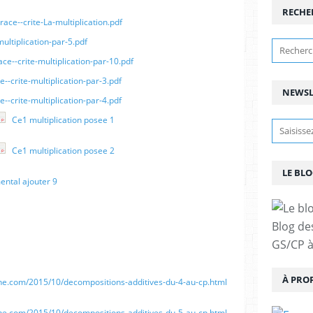
RECHE
ace--crite-La-multiplication.pdf
ultiplication-par-5.pdf
ce--crite-multiplication-par-10.pdf
--crite-multiplication-par-3.pdf
NEWSL
--crite-multiplication-par-4.pdf
Ce1 multiplication posee 1
Ce1 multiplication posee 2
LE BLO
ental ajouter 9
Blog de
GS/CP à
À PRO
ne.com/2015/10/decompositions-additives-du-4-au-cp.html
ne.com/2015/10/decompositions-additives-du-5-au-cp.html