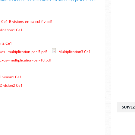
Ce1-R-visions-en-calcul-f-v.pdf
lication1 Ce1
on2 Ce1
os--multiplication-par-5.pdf
-
Multiplication3 Ce1
xos--multiplication-par-10.pdf
ivision1 Ce1
Division2 Ce1
SUIVE