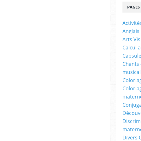
PAGES
Activit
Anglais
Arts Vis
Calcul 
Capsule
Chants 
musicale
Coloria
Coloria
materne
Conjuga
Découv
Discrimi
materne
Divers 