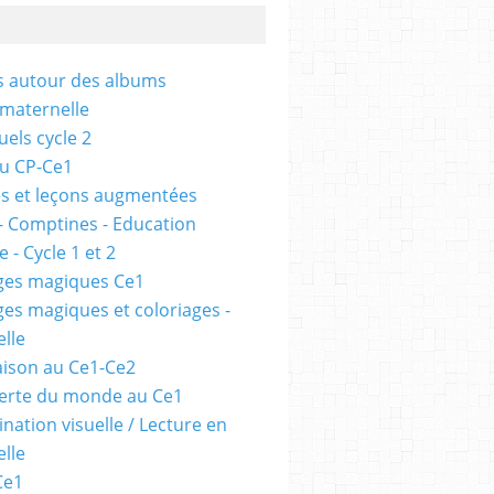
és autour des albums
 maternelle
uels cycle 2
au CP-Ce1
s et leçons augmentées
- Comptines - Education
 - Cycle 1 et 2
ges magiques Ce1
ges magiques et coloriages -
lle
ison au Ce1-Ce2
erte du monde au Ce1
nation visuelle / Lecture en
lle
Ce1