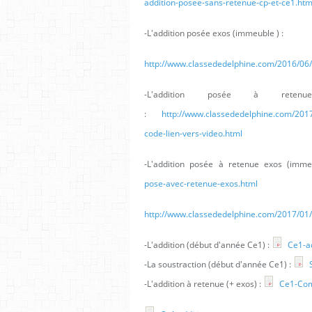
addition-posee-sans-retenue-cp-et-ce1.htm
-L'addition posée exos (immeuble ) :
http://www.classededelphine.com/2016/06/l
-L'addition posée à rete
:
http://www.classededelphine.com/2017
code-lien-vers-video.html
-L'addition posée à retenue exos (imm
pose-avec-retenue-exos.html
http://www.classededelphine.com/2017/01/
-L'addition (début d'année Ce1) :
Ce1-ad
-La soustraction (début d'année Ce1) :
S
-L'addition à retenue (+ exos) :
Ce1-Com