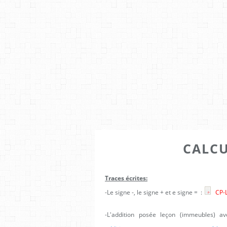
CALCU
Traces écrites:
-Le signe -, le signe + et e signe = :
CP-L
-L'addition posée leçon (immeubles) a