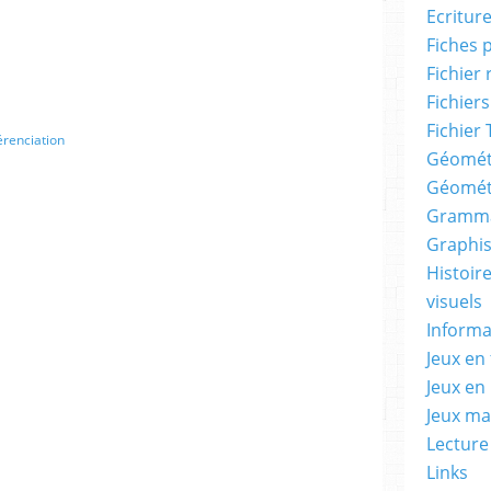
Ecritur
Fiches 
Fichier
Fichiers
Fichier 
érenciation
Géomét
Géomét
Gramma
Graphis
Histoire
visuels
Informa
Jeux en 
Jeux en
Jeux m
Lecture
Links