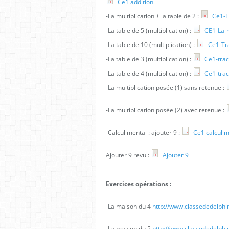
Ce1 addition
-La multiplication + la table de 2 :
Ce1-Tr
-La table de 5 (multiplication) :
CE1-La-m
-La table de 10 (multiplication) :
Ce1-Tra
-La table de 3 (multiplication) :
Ce1-trace
-La table de 4 (multiplication) :
Ce1-trace
-La multiplication posée (1) sans retenue :
-La multiplication posée (2) avec retenue :
-Calcul mental : ajouter 9 :
Ce1 calcul m
Ajouter 9 revu :
Ajouter 9
Exercices opérations :
-La maison du 4
http://www.classededelphi
-La maison du 5
http://www.classededelphi