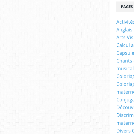
PAGES
Activit
Anglais
Arts Vis
Calcul 
Capsule
Chants 
musicale
Coloria
Coloria
materne
Conjuga
Découv
Discrimi
materne
Divers 