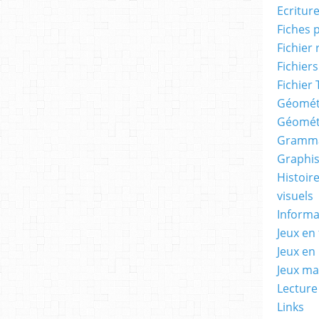
Ecritur
Fiches 
Fichier
Fichiers
Fichier 
Géomét
Géomét
Gramma
Graphis
Histoire
visuels
Informa
Jeux en 
Jeux en
Jeux m
Lecture
Links