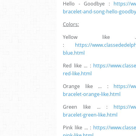
Hello - Goodbye :
https://w
bracelet-and-song-hello-goodb
Colors:
Yellow like 
:
https://www.classededelph
blue.html
Red like ... :
https://www.class
red-like.html
Orange like ... :
https://w
bracelet-orange-like.html
Green like ... :
https://w
bracelet-green-like.html
Pink like ... :
https://www.class
pink-like.html