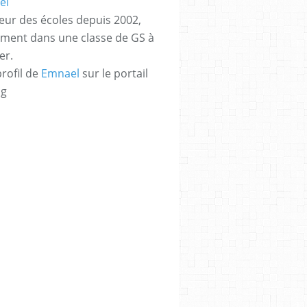
eur des écoles depuis 2002,
ement dans une classe de GS à
er.
profil de
Emnael
sur le portail
og