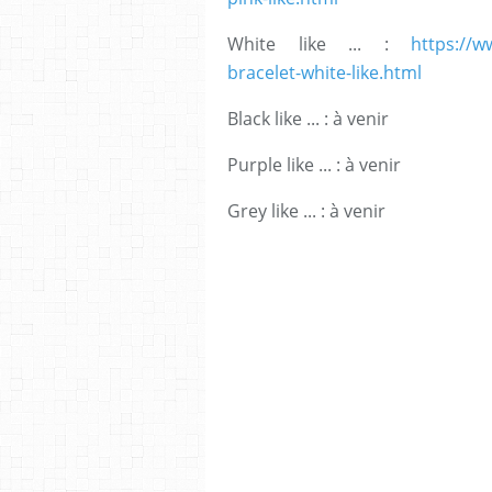
White like ... :
https://w
bracelet-white-like.html
Black like ... : à venir
Purple like ... : à venir
Grey like ... : à venir