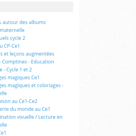
és autour des albums
 maternelle
uels cycle 2
au CP-Ce1
s et leçons augmentées
- Comptines - Education
 - Cycle 1 et 2
ges magiques Ce1
ges magiques et coloriages -
lle
ison au Ce1-Ce2
erte du monde au Ce1
nation visuelle / Lecture en
lle
Ce1