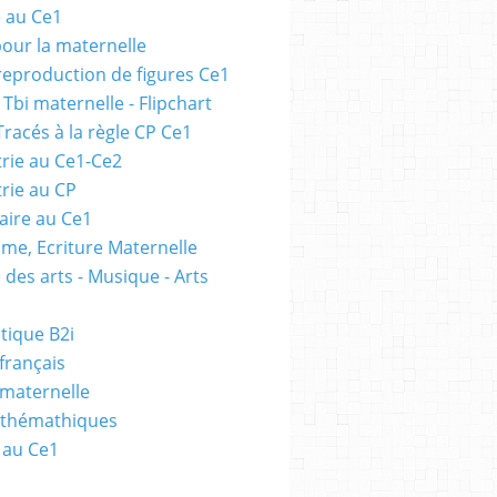
e au Ce1
pour la maternelle
 reproduction de figures Ce1
 Tbi maternelle - Flipchart
Tracés à la règle CP Ce1
rie au Ce1-Ce2
rie au CP
ire au Ce1
me, Ecriture Maternelle
 des arts - Musique - Arts
tique B2i
français
 maternelle
athémathiques
 au Ce1