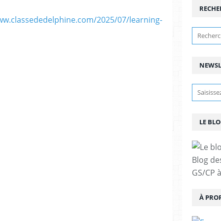
RECHE
ww.classededelphine.com/2025/07/learning-
NEWSL
LE BLO
Blog de
GS/CP à
À PRO