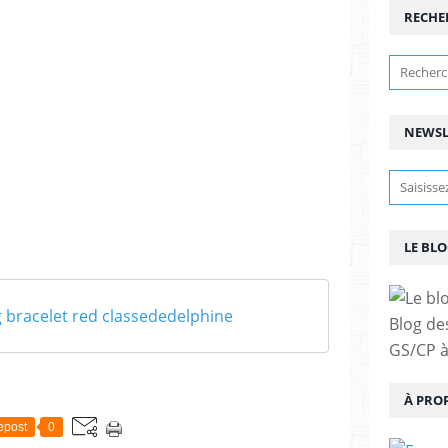
RECHE
NEWSL
LE BLO
 bracelet red classededelphine
Blog de
GS/CP à
À PRO
epost
0