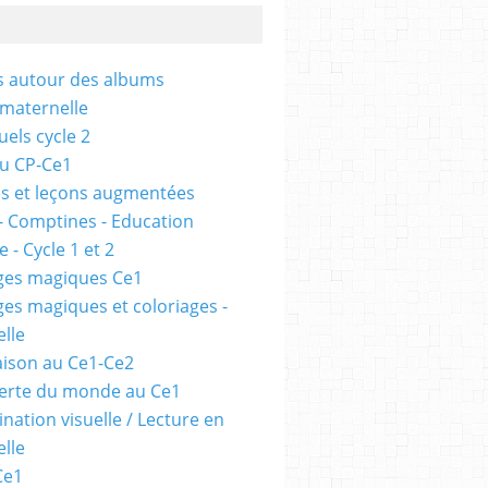
és autour des albums
 maternelle
uels cycle 2
au CP-Ce1
s et leçons augmentées
- Comptines - Education
 - Cycle 1 et 2
ges magiques Ce1
ges magiques et coloriages -
lle
ison au Ce1-Ce2
erte du monde au Ce1
nation visuelle / Lecture en
lle
Ce1