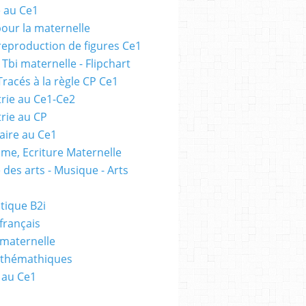
e au Ce1
pour la maternelle
 reproduction de figures Ce1
 Tbi maternelle - Flipchart
Tracés à la règle CP Ce1
rie au Ce1-Ce2
rie au CP
ire au Ce1
me, Ecriture Maternelle
 des arts - Musique - Arts
tique B2i
français
 maternelle
athémathiques
 au Ce1