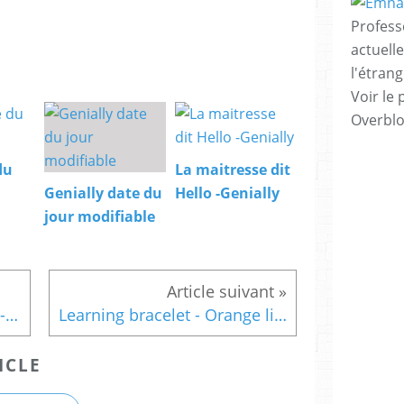
Profess
actuell
l'étrang
Voir le 
Overbl
du
La maitresse dit
Genially date du
Hello -Genially
jour modifiable
Learning bracelets - yellow - blue
Learning bracelet - Orange like ...
ICLE