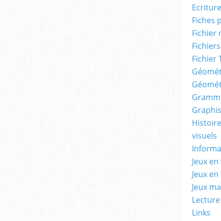
Ecritur
Fiches 
Fichier
Fichiers
Fichier 
Géomét
Géomét
Gramma
Graphis
Histoire
visuels
Informa
Jeux en 
Jeux en
Jeux m
Lecture
Links