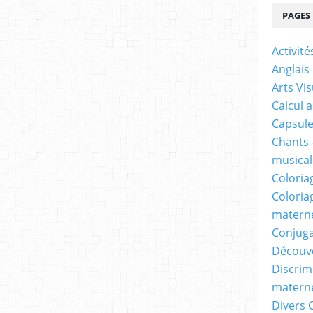
PAGES
Activit
Anglais
Arts Vis
Calcul 
Capsule
Chants 
musicale
Coloria
Coloria
materne
Conjuga
Découv
Discrimi
materne
Divers 