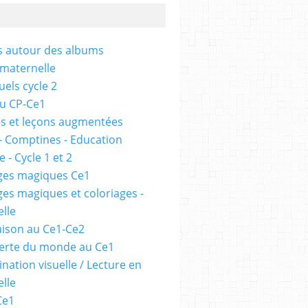
és autour des albums
 maternelle
uels cycle 2
au CP-Ce1
s et leçons augmentées
- Comptines - Education
 - Cycle 1 et 2
ges magiques Ce1
ges magiques et coloriages -
lle
ison au Ce1-Ce2
erte du monde au Ce1
nation visuelle / Lecture en
lle
Ce1