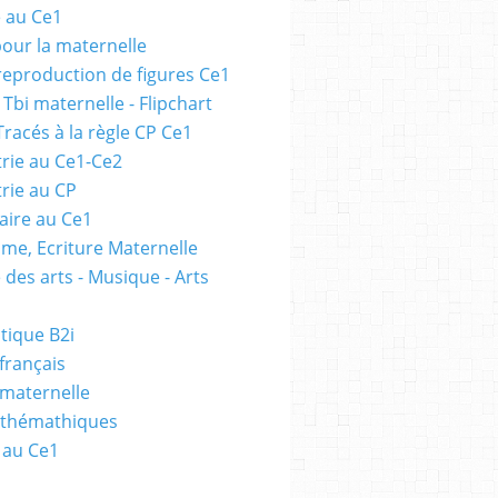
e au Ce1
pour la maternelle
 reproduction de figures Ce1
 Tbi maternelle - Flipchart
Tracés à la règle CP Ce1
rie au Ce1-Ce2
rie au CP
ire au Ce1
me, Ecriture Maternelle
 des arts - Musique - Arts
tique B2i
français
 maternelle
athémathiques
 au Ce1