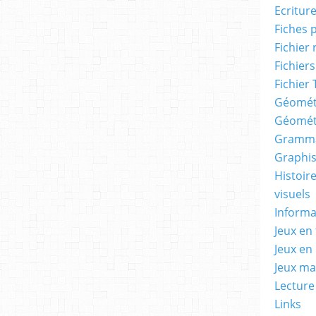
Ecritur
Fiches 
Fichier
Fichiers
Fichier 
Géomét
Géomét
Gramma
Graphis
Histoire
visuels
Informa
Jeux en 
Jeux en
Jeux m
Lecture
Links