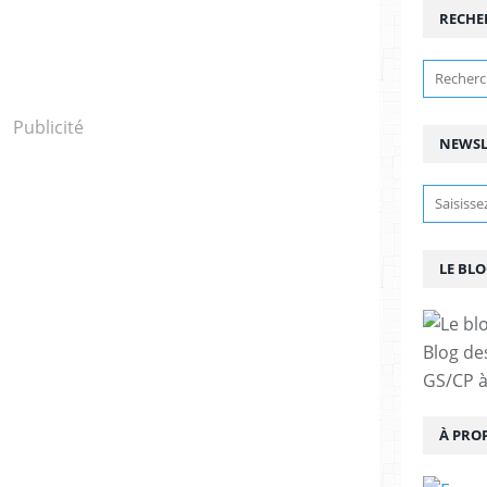
RECHE
Publicité
NEWSL
LE BLO
Blog de
GS/CP à
À PRO