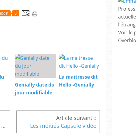
Profess
epost
0
actuell
l'étrang
Voir le 
Overbl
du
La maitresse dit
Genially date du
Hello -Genially
jour modifiable
Premiers balbutiements en classe inversée
Les moitiés Capsule vidéo