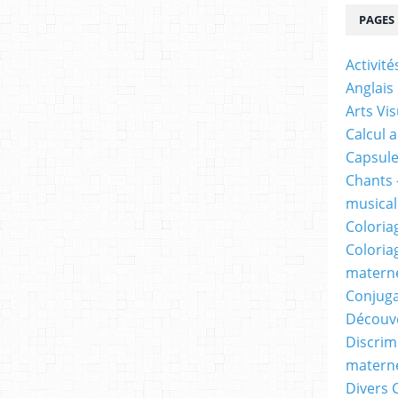
PAGES
Activit
Anglais
Arts Vis
Calcul 
Capsule
Chants 
musicale
Coloria
Coloria
materne
Conjuga
Découv
Discrimi
materne
Divers 