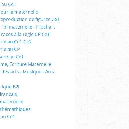
e au Ce1
pour la maternelle
 reproduction de figures Ce1
 Tbi maternelle - Flipchart
Tracés à la règle CP Ce1
rie au Ce1-Ce2
rie au CP
ire au Ce1
me, Ecriture Maternelle
 des arts - Musique - Arts
tique B2i
français
 maternelle
athémathiques
 au Ce1