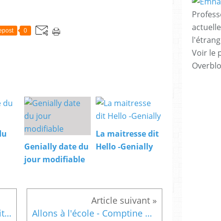
Profess
actuell
epost
0
l'étrang
Voir le 
Overbl
du
La maitresse dit
Genially date du
Hello -Genially
jour modifiable
Multiplier par 10 - trace écrite - Ce1
Allons à l'école - Comptine de maternelle