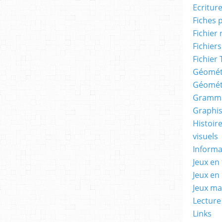
Ecritur
Fiches 
Fichier
Fichiers
Fichier 
Géomét
Géomét
Gramma
Graphis
Histoire
visuels
Informa
Jeux en 
Jeux en
Jeux m
Lecture
Links