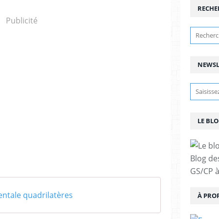
RECHE
Publicité
NEWSL
LE BLO
Blog de
GS/CP à
ntale quadrilatères
À PRO