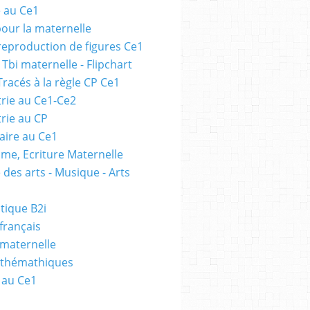
e au Ce1
pour la maternelle
 reproduction de figures Ce1
 Tbi maternelle - Flipchart
Tracés à la règle CP Ce1
rie au Ce1-Ce2
rie au CP
ire au Ce1
me, Ecriture Maternelle
 des arts - Musique - Arts
tique B2i
français
 maternelle
athémathiques
 au Ce1