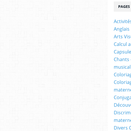
PAGES
Activit
Anglais
Arts Vis
Calcul 
Capsule
Chants 
musicale
Coloria
Coloria
materne
Conjuga
Découv
Discrimi
materne
Divers 