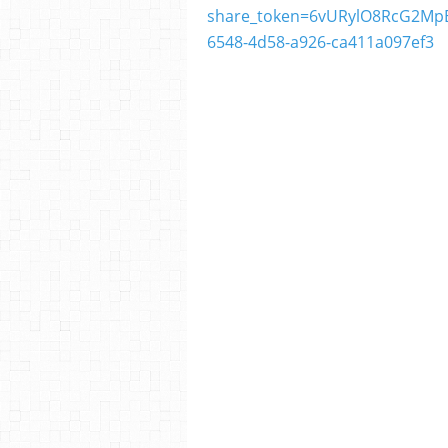
share_token=6vURylO8RcG2Mp
6548-4d58-a926-ca411a097ef3