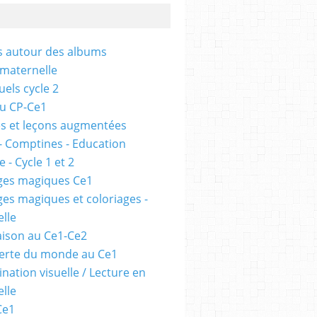
és autour des albums
 maternelle
uels cycle 2
au CP-Ce1
s et leçons augmentées
- Comptines - Education
 - Cycle 1 et 2
ges magiques Ce1
ges magiques et coloriages -
lle
ison au Ce1-Ce2
erte du monde au Ce1
nation visuelle / Lecture en
lle
Ce1