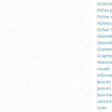
Ecritur
Fiches 
Fichier
Fichiers
Fichier 
Géomét
Géomét
Gramma
Graphis
Histoire
visuels
Informa
Jeux en 
Jeux en
Jeux m
Lecture
Links