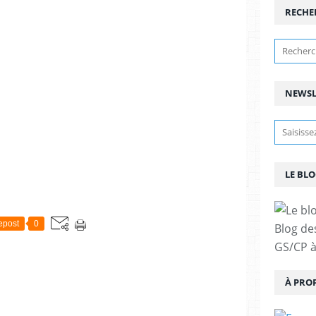
RECHE
NEWSL
LE BLO
epost
0
Blog de
GS/CP à
À PRO