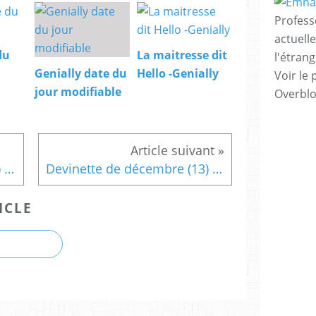
Profess
actuell
du
La maitresse dit
l'étrang
Genially date du
Hello -Genially
Voir le 
jour modifiable
Overbl
Devinette de décembre (12) et activité sur Seesaw
Devinette de décembre (13) et activité sur Seesaw
ICLE