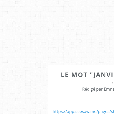
LE MOT "JANVI
1
Rédigé par Emna
https://app.seesaw.me/pages/sh