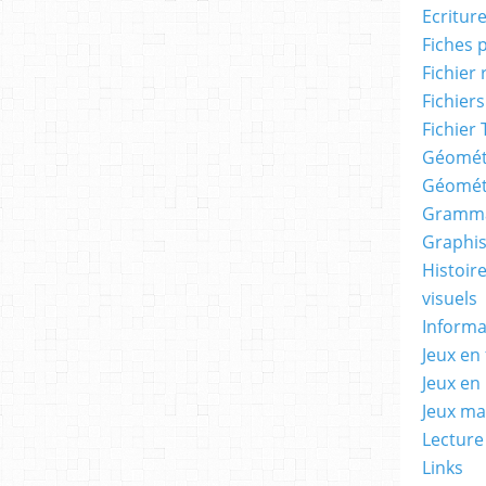
Ecritur
Fiches 
Fichier
Fichiers
Fichier 
Géomét
Géomét
Gramma
Graphis
Histoire
visuels
Informa
Jeux en 
Jeux en
Jeux m
Lecture
Links