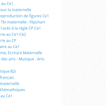
e au Ce1
pour la maternelle
 reproduction de figures Ce1
 Tbi maternelle - Flipchart
Tracés à la règle CP Ce1
rie au Ce1-Ce2
rie au CP
ire au Ce1
me, Ecriture Maternelle
 des arts - Musique - Arts
tique B2i
français
 maternelle
athémathiques
 au Ce1