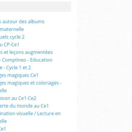
és autour des albums
 maternelle
uels cycle 2
au CP-Ce1
s et leçons augmentées
- Comptines - Education
 - Cycle 1 et 2
ges magiques Ce1
ges magiques et coloriages -
lle
ison au Ce1-Ce2
erte du monde au Ce1
nation visuelle / Lecture en
lle
Ce1