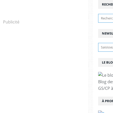
RECHE
Publicité
NEWSL
LE BLO
Blog de
GS/CP à
À PRO