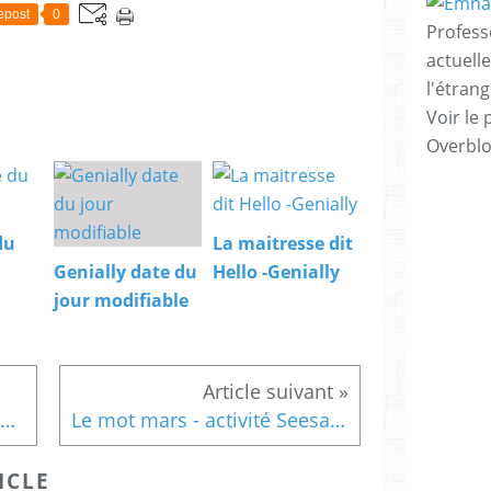
epost
0
Profess
actuell
l'étrang
Voir le 
Overbl
du
La maitresse dit
Genially date du
Hello -Genially
jour modifiable
Activité Seesaw de topologie - GS
Le mot mars - activité Seesaw GS
ICLE