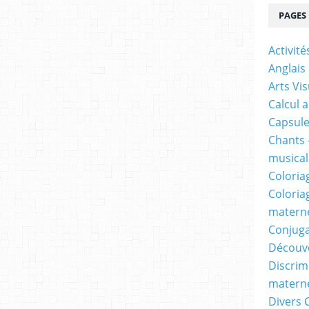
PAGES
Activit
Anglais
Arts Vis
Calcul 
Capsule
Chants 
musicale
Coloria
Coloria
materne
Conjuga
Découv
Discrimi
materne
Divers 