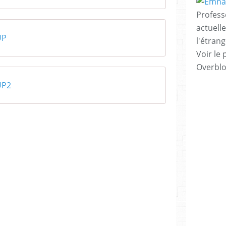
Profess
actuell
UP
l'étrang
Voir le 
Overbl
UP2