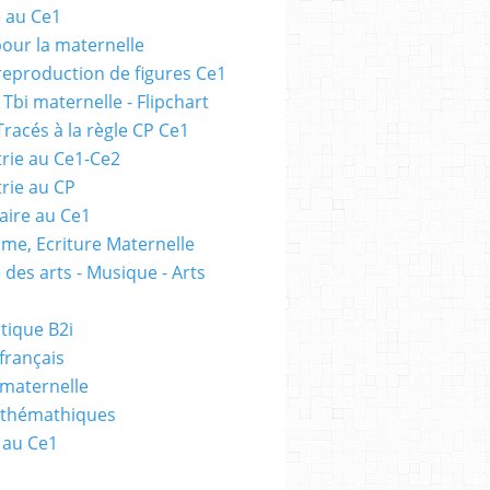
e au Ce1
pour la maternelle
 reproduction de figures Ce1
 Tbi maternelle - Flipchart
Tracés à la règle CP Ce1
rie au Ce1-Ce2
rie au CP
ire au Ce1
me, Ecriture Maternelle
 des arts - Musique - Arts
tique B2i
français
 maternelle
athémathiques
 au Ce1