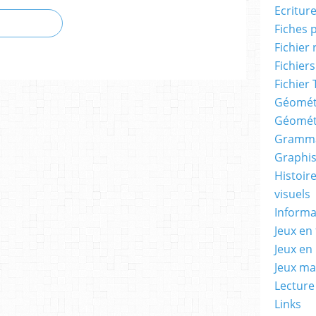
Ecritur
Fiches 
Fichier
Fichiers
Fichier 
Géomét
Géomét
Gramma
Graphis
Histoire
visuels
Informa
Jeux en 
Jeux en
Jeux m
Lecture
Links