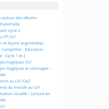
és autour des albums
 maternelle
uels cycle 2
au CP-Ce1
s et leçons augmentées
- Comptines - Education
 - Cycle 1 et 2
ges magiques Ce1
ges magiques et coloriages -
lle
ison au Ce1-Ce2
erte du monde au Ce1
nation visuelle / Lecture en
lle
Ce1