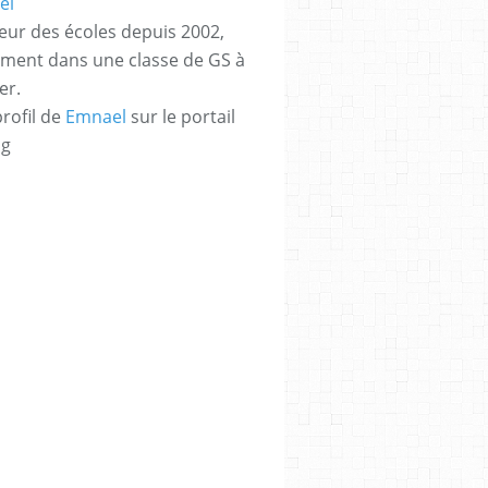
eur des écoles depuis 2002,
ement dans une classe de GS à
er.
profil de
Emnael
sur le portail
og