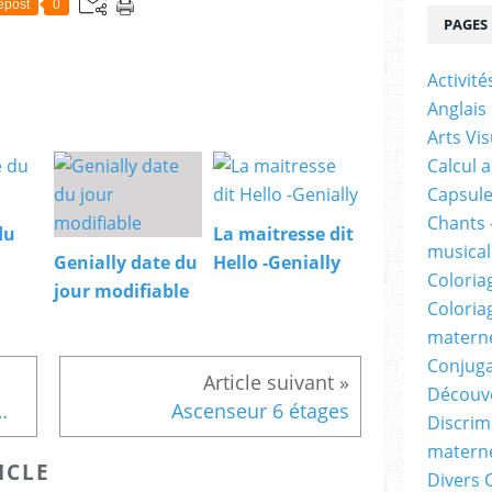
epost
0
PAGES
Activit
Anglais
Arts Vis
Calcul 
Capsule
Chants 
du
La maitresse dit
musicale
Genially date du
Hello -Genially
Coloria
jour modifiable
Coloria
materne
Conjuga
Découv
lgorithmes de moufles
Ascenseur 6 étages
Discrimi
materne
ICLE
Divers 