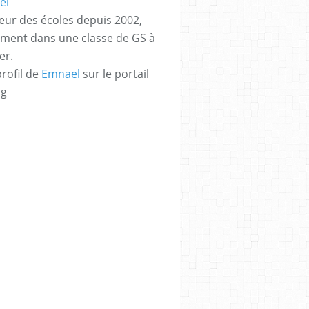
eur des écoles depuis 2002,
ement dans une classe de GS à
er.
profil de
Emnael
sur le portail
og