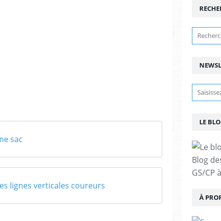
RECHE
NEWSL
LE BLO
me sac
Blog de
GS/CP à
es lignes verticales coureurs
À PRO