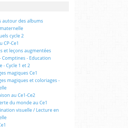
és autour des albums
 maternelle
uels cycle 2
au CP-Ce1
s et leçons augmentées
- Comptines - Education
 - Cycle 1 et 2
ges magiques Ce1
ges magiques et coloriages -
lle
ison au Ce1-Ce2
erte du monde au Ce1
nation visuelle / Lecture en
lle
Ce1