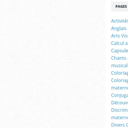
PAGES
Activit
Anglais
Arts Vis
Calcul 
Capsule
Chants 
musicale
Coloria
Coloria
materne
Conjuga
Découv
Discrimi
materne
Divers 