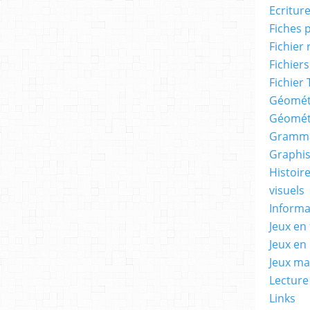
Ecritur
Fiches 
Fichier
Fichiers
Fichier 
Géomét
Géomét
Gramma
Graphis
Histoire
visuels
Informa
Jeux en 
Jeux en
Jeux m
Lecture
Links