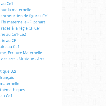
e au Ce1
pour la maternelle
 reproduction de figures Ce1
 Tbi maternelle - Flipchart
Tracés à la règle CP Ce1
rie au Ce1-Ce2
rie au CP
ire au Ce1
me, Ecriture Maternelle
 des arts - Musique - Arts
tique B2i
français
 maternelle
athémathiques
 au Ce1