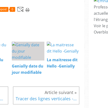
Profess
epost
0
actuell
l'étrang
Voir le 
Overbl
du
La maitresse dit
Genially date du
Hello -Genially
jour modifiable
le d'association des sports et lieux de pratique - Maternelle
Tracer des lignes verticales - thème rentrée - Maternelle PS- Maternelle MS