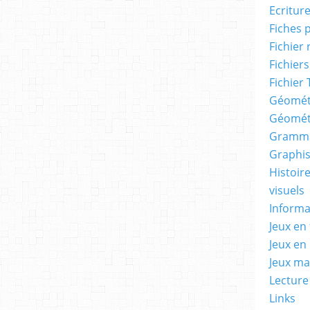
Ecritur
Fiches 
Fichier
Fichiers
Fichier 
Géomét
Géomét
Gramma
Graphis
Histoire
visuels
Informa
Jeux en 
Jeux en
Jeux m
Lecture
Links