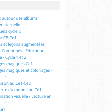
és autour des albums
 maternelle
uels cycle 2
au CP-Ce1
s et leçons augmentées
- Comptines - Education
 - Cycle 1 et 2
ges magiques Ce1
ges magiques et coloriages -
lle
ison au Ce1-Ce2
erte du monde au Ce1
nation visuelle / Lecture en
lle
Ce1