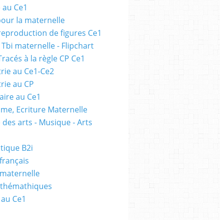
e au Ce1
pour la maternelle
 reproduction de figures Ce1
 Tbi maternelle - Flipchart
Tracés à la règle CP Ce1
rie au Ce1-Ce2
rie au CP
ire au Ce1
me, Ecriture Maternelle
 des arts - Musique - Arts
tique B2i
français
 maternelle
athémathiques
 au Ce1