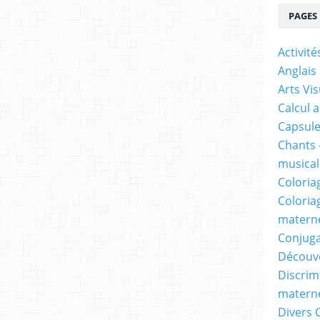
PAGES
Activit
Anglais
Arts Vis
Calcul 
Capsule
Chants 
musicale
Coloria
Coloria
materne
Conjuga
Découv
Discrimi
materne
Divers 