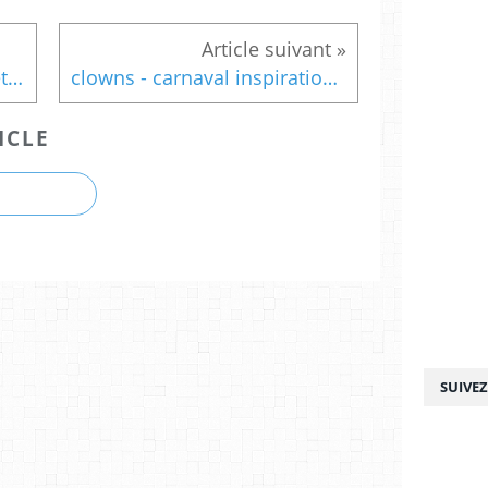
Couronnes - formes géométriques - MS
clowns - carnaval inspiration Romero Britto/Frida Kahlo
ICLE
SUIVE