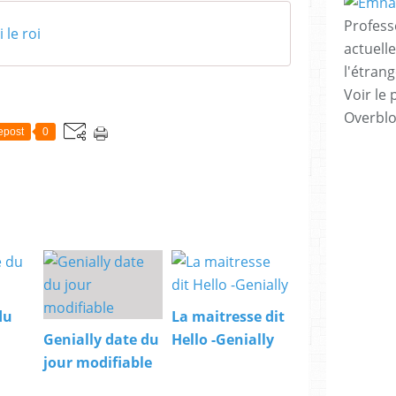
Profess
 le roi
actuell
l'étrang
Voir le 
Overbl
epost
0
du
La maitresse dit
Genially date du
Hello -Genially
jour modifiable