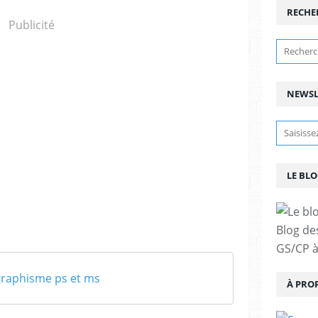
RECHE
Publicité
NEWSL
LE BLO
Blog de
GS/CP à
graphisme ps et ms
À PRO