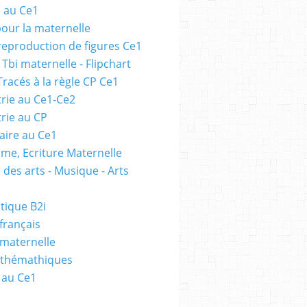
e au Ce1
pour la maternelle
 reproduction de figures Ce1
 Tbi maternelle - Flipchart
Tracés à la règle CP Ce1
rie au Ce1-Ce2
rie au CP
ire au Ce1
me, Ecriture Maternelle
 des arts - Musique - Arts
tique B2i
français
 maternelle
athémathiques
 au Ce1