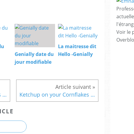
Profess
actuell
l'étrang
Voir le 
Overbl
du
La maitresse dit
Genially date du
Hello -Genially
jour modifiable
Ketchup on your Cornflakes ? - images pour tableau sonore
Ketchup on your Cornflakes ? - 2 cocottes en papiers
ICLE