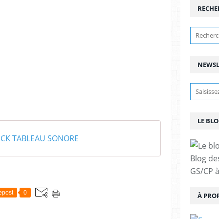
RECHE
NEWSL
LE BLO
ICK TABLEAU SONORE
Blog de
GS/CP à
epost
0
À PRO