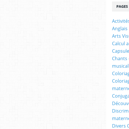
PAGES
Activit
Anglais
Arts Vis
Calcul 
Capsule
Chants 
musicale
Coloria
Coloria
materne
Conjuga
Découv
Discrimi
materne
Divers 