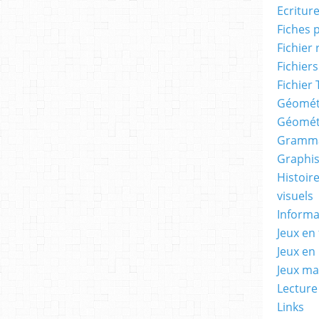
Ecritur
Fiches 
Fichier
Fichiers
Fichier 
Géomét
Géomét
Gramma
Graphis
Histoire
visuels
Informa
Jeux en 
Jeux en
Jeux m
Lecture
Links