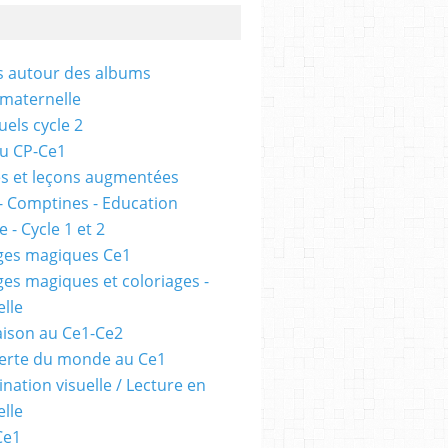
és autour des albums
 maternelle
uels cycle 2
au CP-Ce1
s et leçons augmentées
- Comptines - Education
 - Cycle 1 et 2
ges magiques Ce1
ges magiques et coloriages -
lle
ison au Ce1-Ce2
erte du monde au Ce1
nation visuelle / Lecture en
lle
Ce1