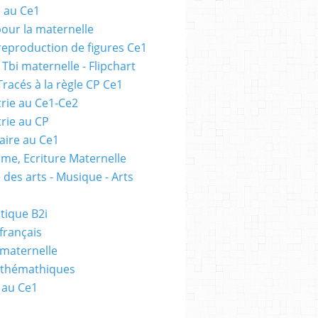
e au Ce1
pour la maternelle
 reproduction de figures Ce1
 Tbi maternelle - Flipchart
Tracés à la règle CP Ce1
rie au Ce1-Ce2
rie au CP
ire au Ce1
me, Ecriture Maternelle
 des arts - Musique - Arts
tique B2i
français
 maternelle
athémathiques
 au Ce1