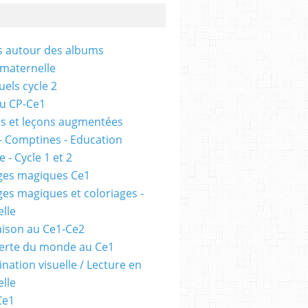
és autour des albums
 maternelle
uels cycle 2
au CP-Ce1
s et leçons augmentées
- Comptines - Education
 - Cycle 1 et 2
ges magiques Ce1
ges magiques et coloriages -
lle
ison au Ce1-Ce2
erte du monde au Ce1
nation visuelle / Lecture en
lle
Ce1