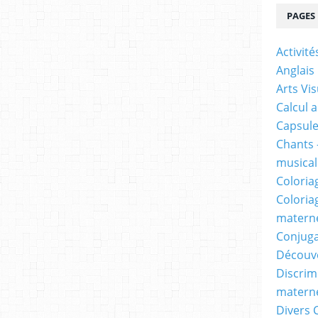
PAGES
Activit
Anglais
Arts Vis
Calcul 
Capsule
Chants 
musicale
Coloria
Coloria
materne
Conjuga
Découv
Discrimi
materne
Divers 