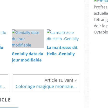
Profess
actuell
l'étrang
Voir le 
Overbl
du
La maitresse dit
Genially date du
Hello -Genially
jour modifiable
Exercice de reproduction dessin 5
Coloriage magique monnaie - Ce2
ICLE