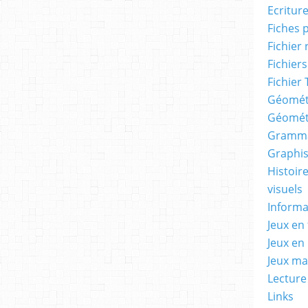
Ecritur
Fiches 
Fichier
Fichiers
Fichier 
Géomét
Géomét
Gramma
Graphis
Histoire
visuels
Informa
Jeux en 
Jeux en
Jeux m
Lecture
Links