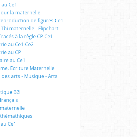
e au Ce1
pour la maternelle
 reproduction de figures Ce1
 Tbi maternelle - Flipchart
Tracés à la règle CP Ce1
rie au Ce1-Ce2
rie au CP
ire au Ce1
me, Ecriture Maternelle
 des arts - Musique - Arts
tique B2i
français
 maternelle
athémathiques
 au Ce1