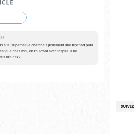
ICLE
:23
rs site, superbe!! je cherchais justement une flipchart pour
est que chez moi, en l'ouvrant avec inspire, il ne
 vous m'aidez?
SUIVE