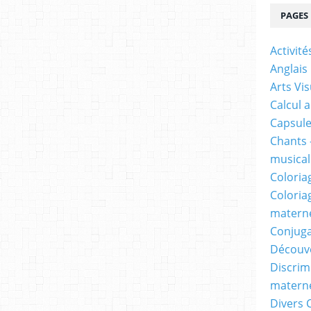
PAGES
Activit
Anglais
Arts Vis
Calcul 
Capsule
Chants 
musicale
Coloria
Coloria
materne
Conjuga
Découv
Discrimi
materne
Divers 