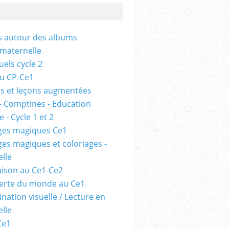
és autour des albums
 maternelle
uels cycle 2
au CP-Ce1
s et leçons augmentées
- Comptines - Education
 - Cycle 1 et 2
ges magiques Ce1
ges magiques et coloriages -
lle
ison au Ce1-Ce2
erte du monde au Ce1
nation visuelle / Lecture en
lle
Ce1