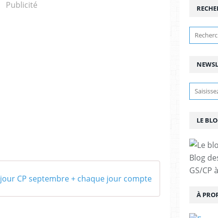
Publicité
RECHE
NEWSL
LE BLO
Blog de
GS/CP à
 jour CP septembre + chaque jour compte
À PRO