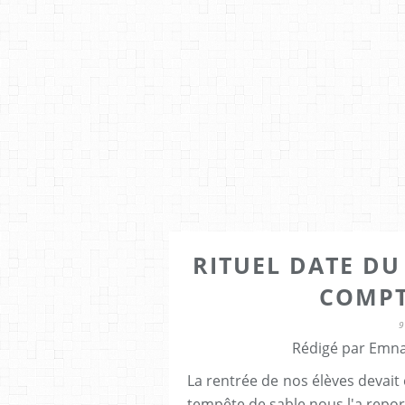
RITUEL DATE DU
COMPT
9
Rédigé par Emna
La rentrée de nos élèves devait
tempête de sable nous l'a report