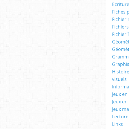
Ecritur
Fiches 
Fichier
Fichiers
Fichier 
Géomét
Géomét
Gramma
Graphis
Histoire
visuels
Informa
Jeux en 
Jeux en
Jeux m
Lecture
Links