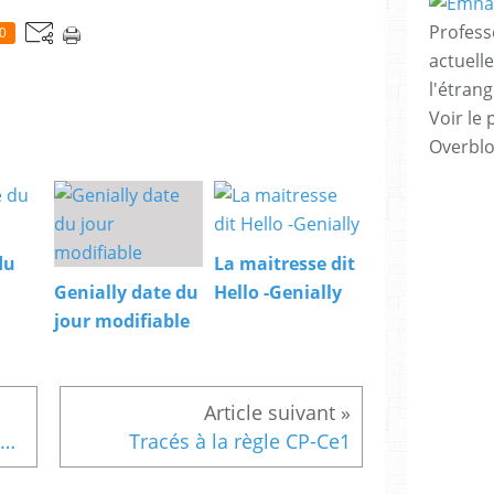
Profess
0
actuell
l'étrang
Voir le 
Overbl
du
La maitresse dit
Genially date du
Hello -Genially
jour modifiable
Page de garde cahier de poésie CP - Ce1
Tracés à la règle CP-Ce1