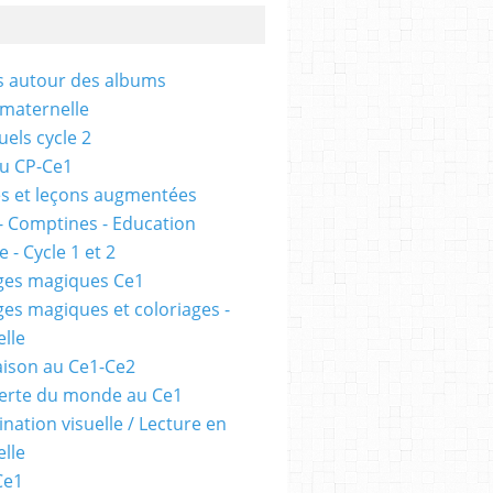
és autour des albums
 maternelle
uels cycle 2
au CP-Ce1
s et leçons augmentées
- Comptines - Education
 - Cycle 1 et 2
ges magiques Ce1
ges magiques et coloriages -
lle
ison au Ce1-Ce2
erte du monde au Ce1
nation visuelle / Lecture en
lle
Ce1