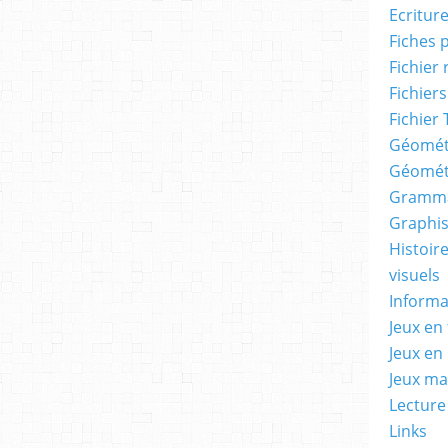
Ecritur
Fiches 
Fichier
Fichiers
Fichier 
Géomét
Géomét
Gramma
Graphis
Histoire
visuels
Informa
Jeux en 
Jeux en
Jeux m
Lecture
Links