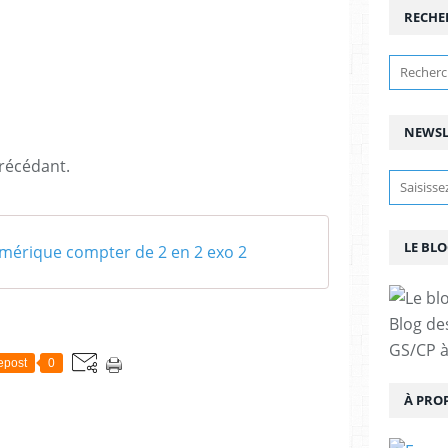
RECHE
NEWSL
récédant.
LE BLO
mérique compter de 2 en 2 exo 2
Blog de
GS/CP à
epost
0
À PRO