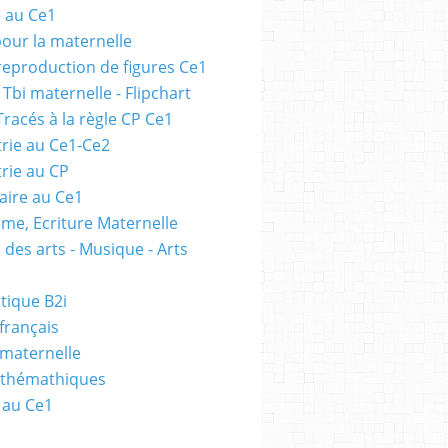
e au Ce1
pour la maternelle
 reproduction de figures Ce1
 Tbi maternelle - Flipchart
Tracés à la règle CP Ce1
rie au Ce1-Ce2
rie au CP
ire au Ce1
me, Ecriture Maternelle
 des arts - Musique - Arts
tique B2i
français
 maternelle
athémathiques
 au Ce1