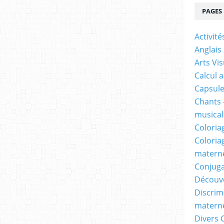
PAGES
Activit
Anglais
Arts Vis
Calcul 
Capsule
Chants 
musicale
Coloria
Coloria
materne
Conjuga
Découv
Discrimi
materne
Divers 