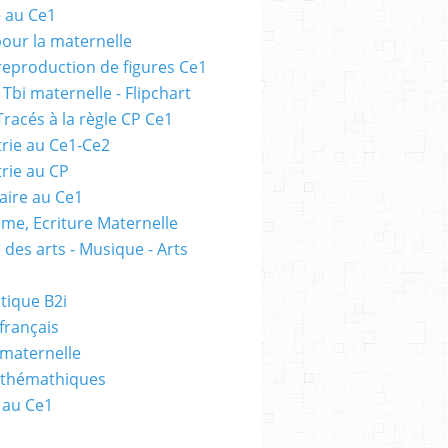
e au Ce1
pour la maternelle
 reproduction de figures Ce1
 Tbi maternelle - Flipchart
Tracés à la règle CP Ce1
rie au Ce1-Ce2
rie au CP
ire au Ce1
me, Ecriture Maternelle
 des arts - Musique - Arts
tique B2i
français
 maternelle
athémathiques
 au Ce1