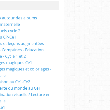
és autour des albums
 maternelle
uels cycle 2
au CP-Ce1
s et leçons augmentées
- Comptines - Education
 - Cycle 1 et 2
ges magiques Ce1
ges magiques et coloriages -
lle
ison au Ce1-Ce2
erte du monde au Ce1
nation visuelle / Lecture en
lle
Ce1