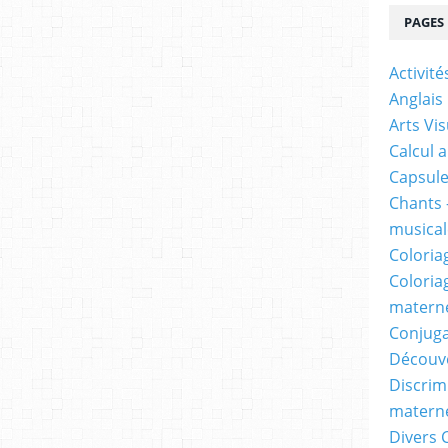
PAGES
Activit
Anglais
Arts Vis
Calcul 
Capsule
Chants 
musicale
Coloria
Coloria
materne
Conjuga
Découv
Discrimi
materne
Divers 