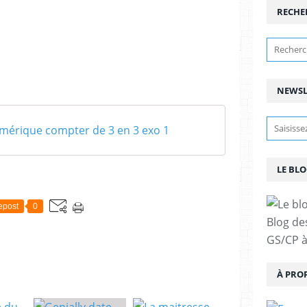
RECHE
NEWSL
mérique compter de 3 en 3 exo 1
LE BLO
epost
0
Blog de
GS/CP à
À PRO