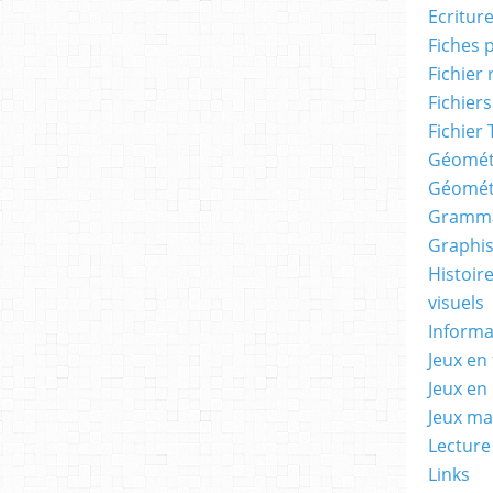
Ecritur
Fiches 
Fichier
Fichiers
Fichier 
Géomét
Géomét
Gramma
Graphis
Histoire
visuels
Informa
Jeux en 
Jeux en
Jeux m
Lecture
Links