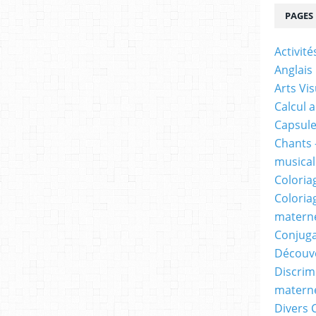
PAGES
Activit
Anglais
Arts Vis
Calcul 
Capsule
Chants 
musicale
Coloria
Coloria
materne
Conjuga
Découv
Discrimi
materne
Divers 