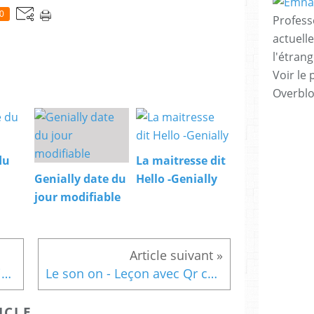
0
Profess
actuell
l'étrang
Voir le 
Overbl
du
La maitresse dit
Genially date du
Hello -Genially
jour modifiable
J'ai ... Qui a ... ? - Nombres inférieurs à 59 - dizaines et unités - nombres en chiffres
Le son on - Leçon avec Qr code
ICLE