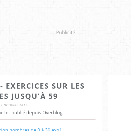
Publicité
 EXERCICES SUR LES
S JUSQU'À 59
22 OCTOBRE 2017
el et publié depuis Overblog
ion nombres de 0 à 39 exo1