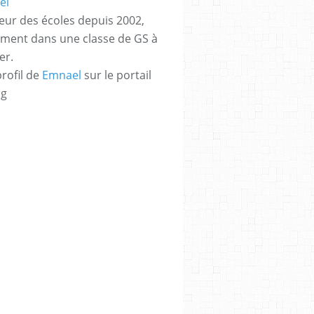
eur des écoles depuis 2002,
ement dans une classe de GS à
er.
profil de
Emnael
sur le portail
og