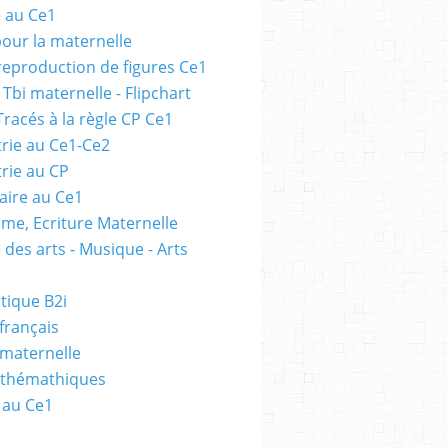
e au Ce1
pour la maternelle
 reproduction de figures Ce1
 Tbi maternelle - Flipchart
Tracés à la règle CP Ce1
rie au Ce1-Ce2
rie au CP
ire au Ce1
me, Ecriture Maternelle
 des arts - Musique - Arts
tique B2i
français
 maternelle
athémathiques
 au Ce1