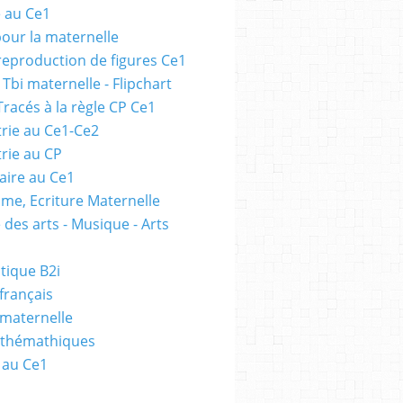
e au Ce1
pour la maternelle
 reproduction de figures Ce1
 Tbi maternelle - Flipchart
Tracés à la règle CP Ce1
rie au Ce1-Ce2
rie au CP
ire au Ce1
me, Ecriture Maternelle
 des arts - Musique - Arts
tique B2i
français
 maternelle
athémathiques
 au Ce1