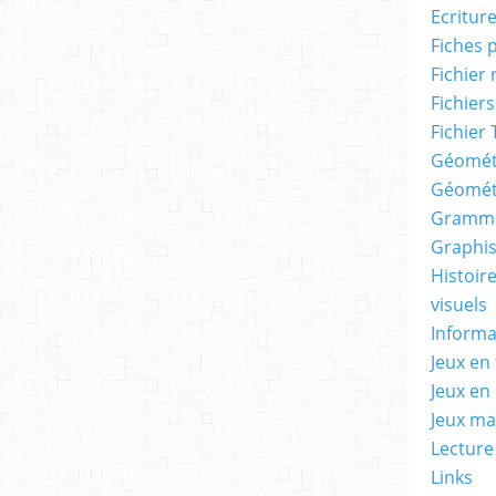
Ecritur
Fiches 
Fichier
Fichiers
Fichier 
Géomét
Géomét
Gramma
Graphis
Histoire
visuels
Informa
Jeux en 
Jeux en
Jeux m
Lecture
Links