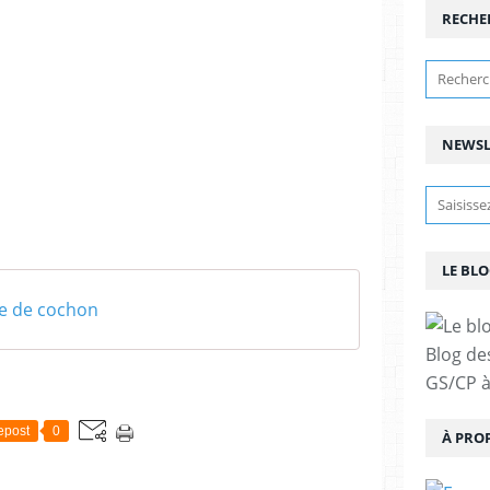
RECHE
NEWSL
LE BLO
te de cochon
Blog de
GS/CP à
epost
0
À PRO