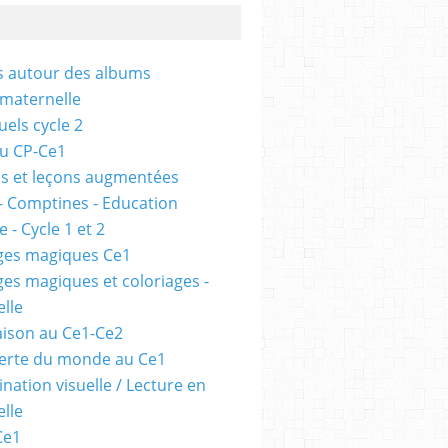
és autour des albums
 maternelle
uels cycle 2
au CP-Ce1
s et leçons augmentées
- Comptines - Education
 - Cycle 1 et 2
ges magiques Ce1
ges magiques et coloriages -
lle
ison au Ce1-Ce2
erte du monde au Ce1
nation visuelle / Lecture en
lle
Ce1