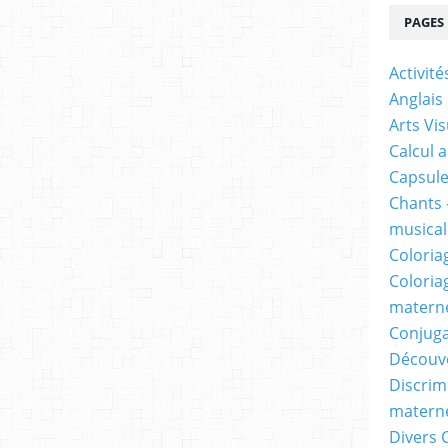
PAGES
Activit
Anglais
Arts Vis
Calcul 
Capsule
Chants 
musicale
Coloria
Coloria
materne
Conjuga
Découv
Discrimi
materne
Divers 