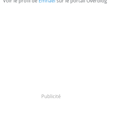
Voir le profil de
Emnael
sur le portail Overblog
Publicité