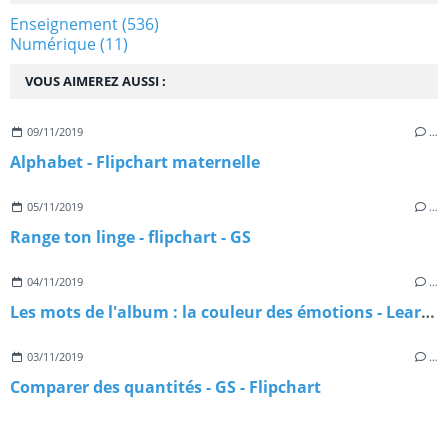
Enseignement
(536)
Numérique
(11)
VOUS AIMEREZ AUSSI :
09/11/2019
…
Alphabet - Flipchart maternelle
05/11/2019
…
Range ton linge - flipchart - GS
04/11/2019
…
Les mots de l'album : la couleur des émotions - Learningapps
03/11/2019
…
Comparer des quantités - GS - Flipchart