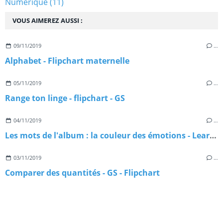
Numérique
(11)
VOUS AIMEREZ AUSSI :
09/11/2019
…
Alphabet - Flipchart maternelle
05/11/2019
…
Range ton linge - flipchart - GS
04/11/2019
…
Les mots de l'album : la couleur des émotions - Learningapps
03/11/2019
…
Comparer des quantités - GS - Flipchart