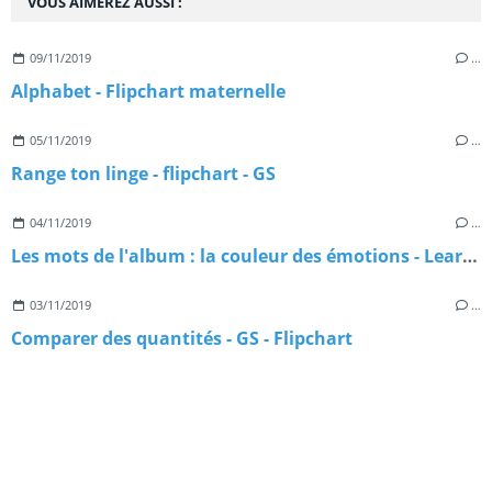
VOUS AIMEREZ AUSSI :
09/11/2019
…
Alphabet - Flipchart maternelle
05/11/2019
…
Range ton linge - flipchart - GS
04/11/2019
…
Les mots de l'album : la couleur des émotions - Learningapps
03/11/2019
…
Comparer des quantités - GS - Flipchart