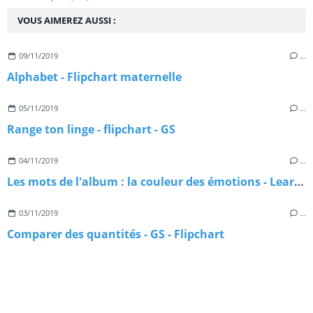
VOUS AIMEREZ AUSSI :
09/11/2019
…
Alphabet - Flipchart maternelle
05/11/2019
…
Range ton linge - flipchart - GS
04/11/2019
…
Les mots de l'album : la couleur des émotions - Learningapps
03/11/2019
…
Comparer des quantités - GS - Flipchart