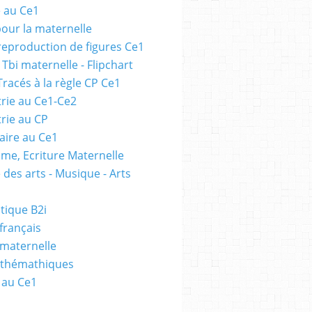
e au Ce1
pour la maternelle
 reproduction de figures Ce1
 Tbi maternelle - Flipchart
Tracés à la règle CP Ce1
rie au Ce1-Ce2
rie au CP
ire au Ce1
me, Ecriture Maternelle
 des arts - Musique - Arts
tique B2i
français
 maternelle
athémathiques
 au Ce1