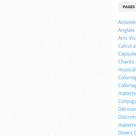
PAGES
Activit
Anglais
Arts Vis
Calcul 
Capsule
Chants 
musicale
Coloria
Coloria
materne
Conjuga
Découv
Discrimi
materne
Divers 