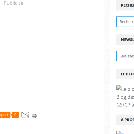
Publicité
RECHE
NEWSL
LE BLO
Blog de
GS/CP à
epost
0
À PRO