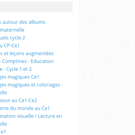
és autour des albums
 maternelle
uels cycle 2
au CP-Ce1
s et leçons augmentées
- Comptines - Education
 - Cycle 1 et 2
ges magiques Ce1
ges magiques et coloriages -
lle
ison au Ce1-Ce2
erte du monde au Ce1
nation visuelle / Lecture en
lle
Ce1