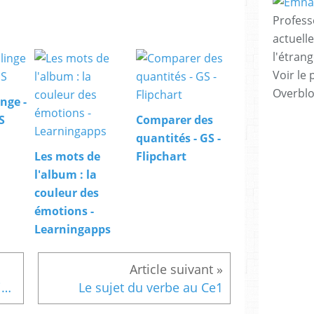
Profess
actuell
l'étrang
Voir le 
Overbl
nge -
S
Comparer des
quantités - GS -
Les mots de
Flipchart
l'album : la
couleur des
émotions -
Learningapps
Calendrier du mois de janvier 2011
Le sujet du verbe au Ce1