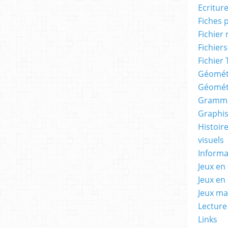
Ecritur
Fiches 
Fichier
Fichiers
Fichier 
Géomét
Géomét
Gramma
Graphis
Histoire
visuels
Informa
Jeux en 
Jeux en
Jeux m
Lecture
Links