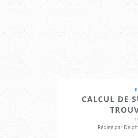
E
CALCUL DE S
TROUV
2
Rédigé par Delph