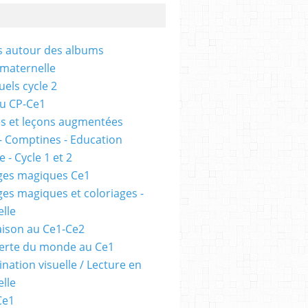
és autour des albums
 maternelle
uels cycle 2
au CP-Ce1
s et leçons augmentées
- Comptines - Education
 - Cycle 1 et 2
ges magiques Ce1
ges magiques et coloriages -
lle
ison au Ce1-Ce2
erte du monde au Ce1
nation visuelle / Lecture en
lle
Ce1