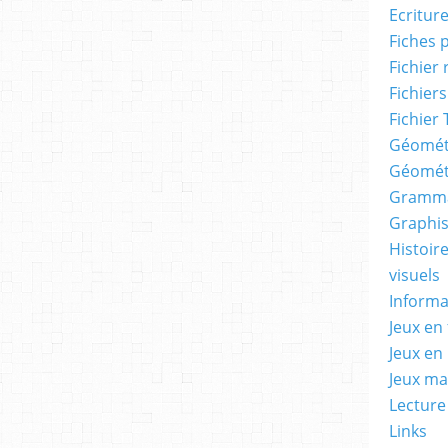
Ecritur
Fiches 
Fichier
Fichiers
Fichier 
Géomét
Géomét
Gramma
Graphis
Histoire
visuels
Informa
Jeux en 
Jeux en
Jeux m
Lecture
Links