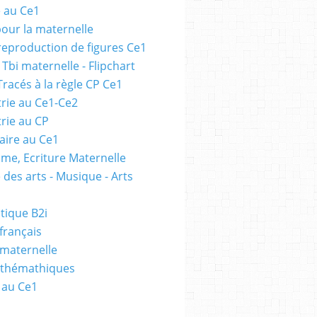
e au Ce1
pour la maternelle
 reproduction de figures Ce1
 Tbi maternelle - Flipchart
Tracés à la règle CP Ce1
rie au Ce1-Ce2
rie au CP
ire au Ce1
me, Ecriture Maternelle
 des arts - Musique - Arts
tique B2i
français
 maternelle
athémathiques
 au Ce1