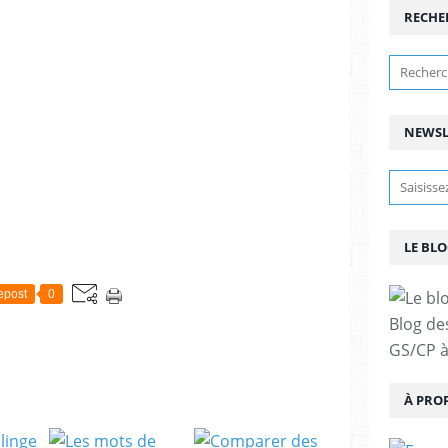
RECHE
NEWSL
LE BLO
epost
0
Blog de
GS/CP à
À PRO