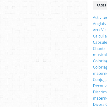
PAGES
Activit
Anglais
Arts Vis
Calcul 
Capsule
Chants 
musicale
Coloria
Coloria
materne
Conjuga
Découv
Discrimi
materne
Divers 