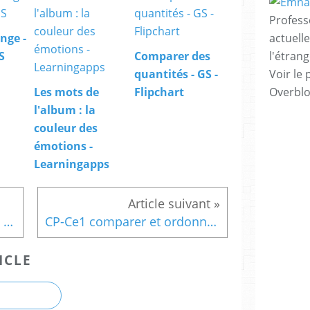
Profess
actuell
nge -
l'étrang
S
Comparer des
Voir le 
quantités - GS -
Overbl
Les mots de
Flipchart
l'album : la
couleur des
émotions -
Learningapps
Calcul de suite de nombres : trouver la règle
CP-Ce1 comparer et ordonner les nombres jusqu'à 30.
ICLE