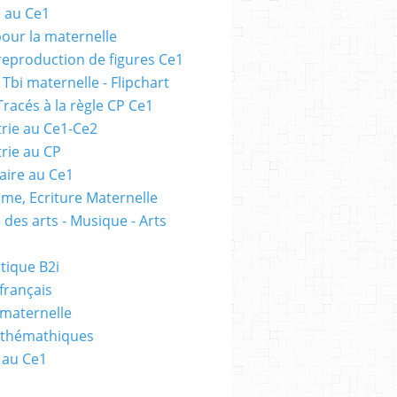
e au Ce1
pour la maternelle
 reproduction de figures Ce1
 Tbi maternelle - Flipchart
Tracés à la règle CP Ce1
rie au Ce1-Ce2
rie au CP
ire au Ce1
me, Ecriture Maternelle
 des arts - Musique - Arts
tique B2i
français
 maternelle
athémathiques
 au Ce1