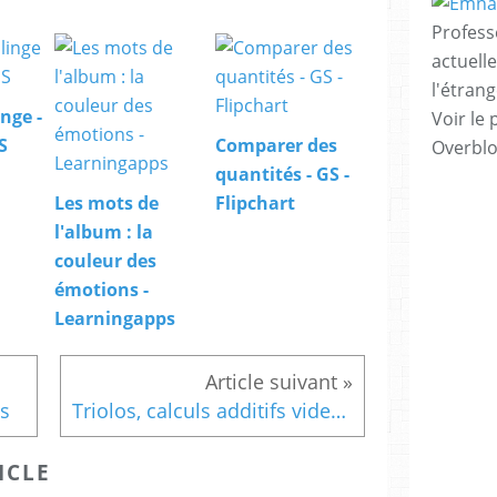
Profess
actuell
l'étrang
nge -
Voir le 
S
Comparer des
Overbl
quantités - GS -
Les mots de
Flipchart
l'album : la
couleur des
émotions -
Learningapps
es
Triolos, calculs additifs vides à remplir CP-Ce1
ICLE