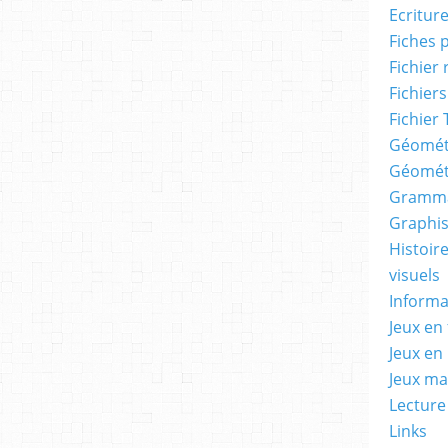
Ecritur
Fiches 
Fichier
Fichiers
Fichier 
Géomét
Géomét
Gramma
Graphis
Histoire
visuels
Informa
Jeux en 
Jeux en
Jeux m
Lecture
Links