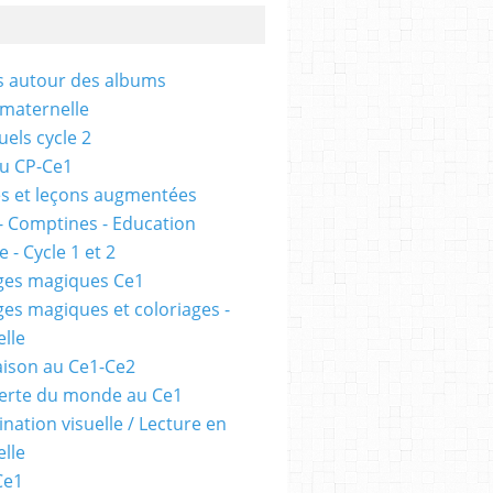
és autour des albums
 maternelle
uels cycle 2
au CP-Ce1
s et leçons augmentées
- Comptines - Education
 - Cycle 1 et 2
ges magiques Ce1
ges magiques et coloriages -
lle
ison au Ce1-Ce2
erte du monde au Ce1
nation visuelle / Lecture en
lle
Ce1