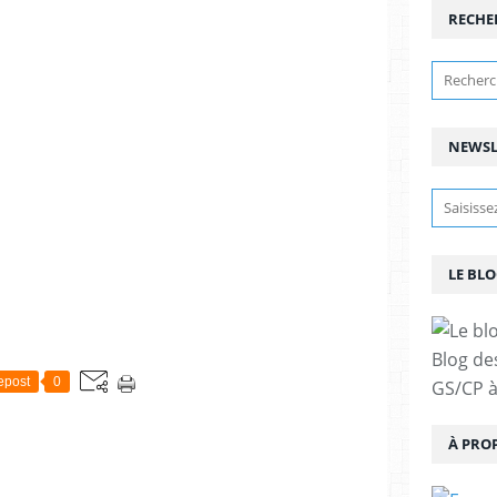
RECHE
NEWSL
LE BLO
Blog de
epost
0
GS/CP à
À PRO