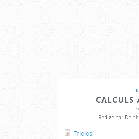
E
CALCULS 
2
Rédigé par Delph
Triolos1