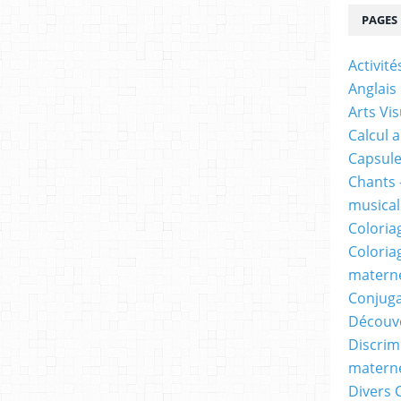
PAGES
Activit
Anglais
Arts Vis
Calcul 
Capsule
Chants 
musicale
Coloria
Coloria
materne
Conjuga
Découv
Discrimi
materne
Divers 