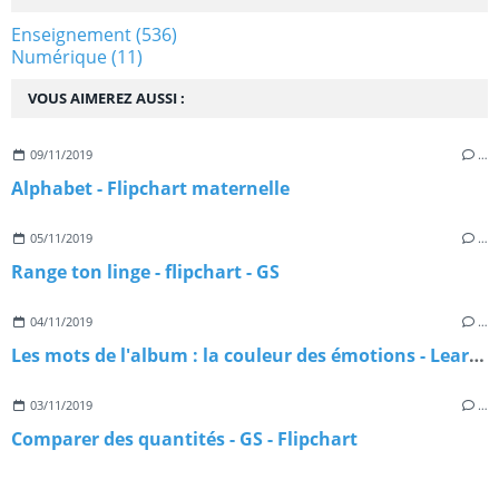
Enseignement
(536)
Numérique
(11)
VOUS AIMEREZ AUSSI :
09/11/2019
…
Alphabet - Flipchart maternelle
05/11/2019
…
Range ton linge - flipchart - GS
04/11/2019
…
Les mots de l'album : la couleur des émotions - Learningapps
03/11/2019
…
Comparer des quantités - GS - Flipchart