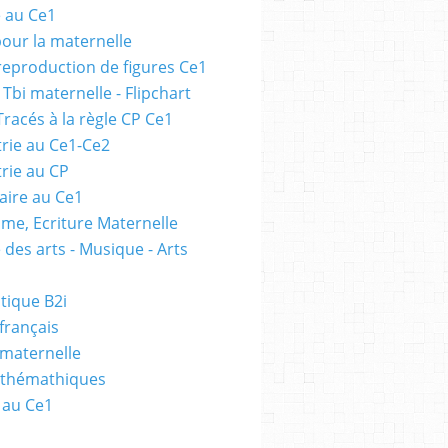
e au Ce1
pour la maternelle
 reproduction de figures Ce1
 Tbi maternelle - Flipchart
Tracés à la règle CP Ce1
rie au Ce1-Ce2
rie au CP
ire au Ce1
me, Ecriture Maternelle
 des arts - Musique - Arts
tique B2i
français
 maternelle
athémathiques
 au Ce1