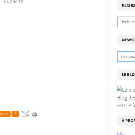
Publicité
RECHE
NEWSL
LE BLO
Blog de
GS/CP à
epost
0
À PRO