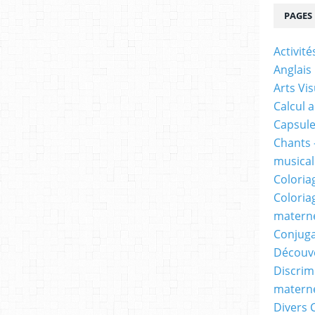
PAGES
Activit
Anglais
Arts Vis
Calcul 
Capsule
Chants 
musicale
Coloria
Coloria
materne
Conjuga
Découv
Discrimi
materne
Divers 