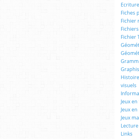
Ecritur
Fiches 
Fichier
Fichiers
Fichier 
Géomét
Géomét
Gramma
Graphis
Histoire
visuels
Informa
Jeux en 
Jeux en
Jeux m
Lecture
Links