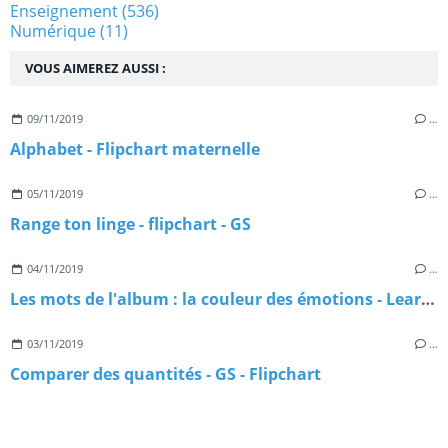
Enseignement
(536)
Numérique
(11)
VOUS AIMEREZ AUSSI :
09/11/2019
…
Alphabet - Flipchart maternelle
05/11/2019
…
Range ton linge - flipchart - GS
04/11/2019
…
Les mots de l'album : la couleur des émotions - Learningapps
03/11/2019
…
Comparer des quantités - GS - Flipchart