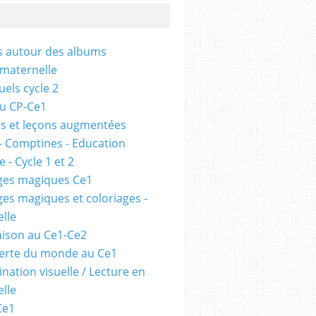
és autour des albums
 maternelle
uels cycle 2
au CP-Ce1
s et leçons augmentées
- Comptines - Education
 - Cycle 1 et 2
ges magiques Ce1
ges magiques et coloriages -
lle
ison au Ce1-Ce2
erte du monde au Ce1
nation visuelle / Lecture en
lle
Ce1