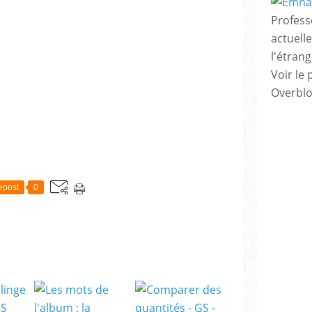
Profess
actuell
l'étrang
Voir le 
Overbl
epost
0