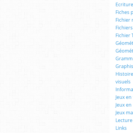
Ecritur
Fiches 
Fichier
Fichiers
Fichier 
Géomét
Géomét
Gramma
Graphis
Histoire
visuels
Informa
Jeux en 
Jeux en
Jeux m
Lecture
Links