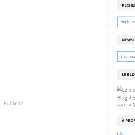
RECHE
NEWSL
LE BLO
Blog de
Publicité
GS/CP à
À PRO