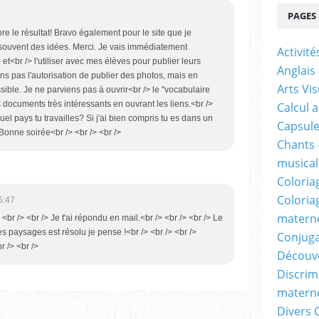
PAGES
ore le résultat! Bravo également pour le site que je
souvent des idées. Merci. Je vais immédiatement
Activit
t<br /> l'utiliser avec mes élèves pour publier leurs
Anglais
ns pas l'autorisation de publier des photos, mais en
Arts Vis
ible. Je ne parviens pas à ouvrir<br /> le "vocabulaire
 documents très intéressants en ouvrant les liens.<br />
Calcul 
el pays tu travailles? Si j'ai bien compris tu es dans un
Capsule
 Bonne soirée<br /> <br /> <br />
Chants 
musicale
Coloria
Coloria
5:47
materne
 <br /> <br /> Je t'ai répondu en mail.<br /> <br /> <br /> Le
s paysages est résolu je pense !<br /> <br /> <br />
Conjuga
r /> <br />
Découv
Discrimi
materne
Divers 