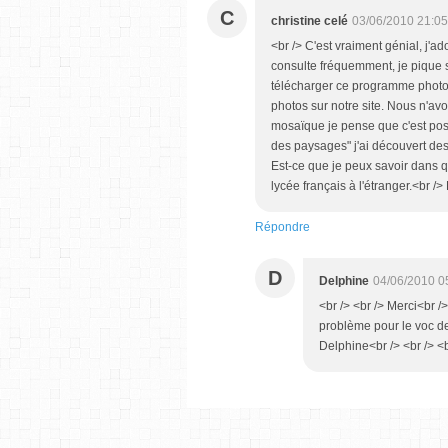
C
christine celé
03/06/2010 21:05
<br /> C'est vraiment génial, j'ad
consulte fréquemment, je pique 
télécharger ce programme photo e
photos sur notre site. Nous n'avo
mosaïque je pense que c'est poss
des paysages" j'ai découvert des
Est-ce que je peux savoir dans qu
lycée français à l'étranger.<br />
Répondre
D
Delphine
04/06/2010 0
<br /> <br /> Merci<br />
problème pour le voc de
Delphine<br /> <br /> <b