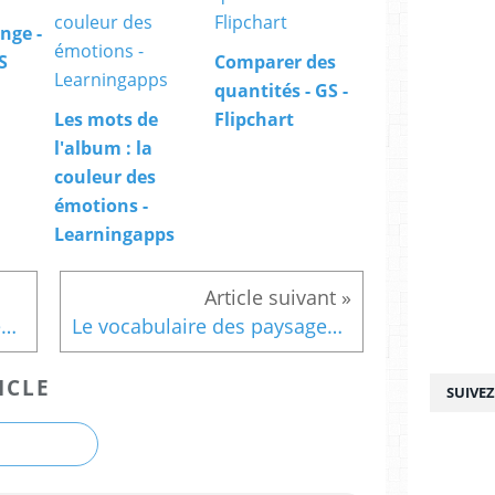
nge -
S
Comparer des
quantités - GS -
Les mots de
Flipchart
l'album : la
couleur des
émotions -
Learningapps
Le vocabulaire des paysages 1
Le vocabulaire des paysages 2
ICLE
SUIVE