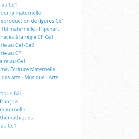
e au Ce1
pour la maternelle
 reproduction de figures Ce1
 Tbi maternelle - Flipchart
Tracés à la règle CP Ce1
rie au Ce1-Ce2
rie au CP
ire au Ce1
me, Ecriture Maternelle
 des arts - Musique - Arts
tique B2i
français
 maternelle
athémathiques
 au Ce1