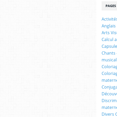
PAGES
Activit
Anglais
Arts Vis
Calcul 
Capsule
Chants 
musicale
Coloria
Coloria
materne
Conjuga
Découv
Discrimi
materne
Divers 