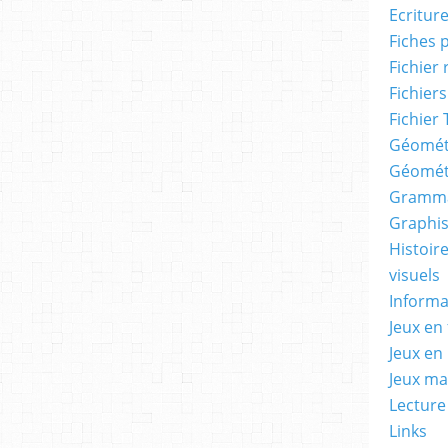
Ecritur
Fiches 
Fichier
Fichiers
Fichier 
Géomét
Géomét
Gramma
Graphis
Histoire
visuels
Informa
Jeux en 
Jeux en
Jeux m
Lecture
Links