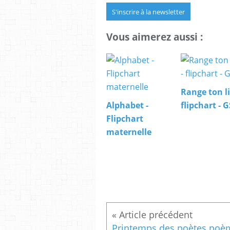
S'inscrire à la newsletter
Vous aimerez aussi :
Range ton li
Alphabet -
flipchart - G
Flipchart
maternelle