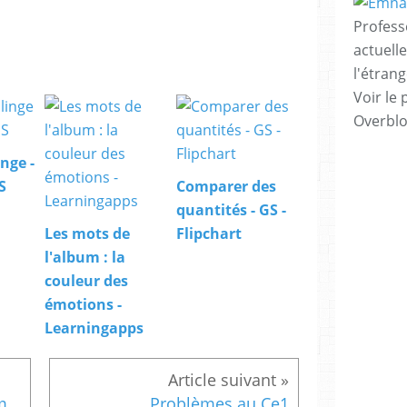
Profess
actuell
l'étrang
Voir le 
Overbl
nge -
S
Comparer des
quantités - GS -
Les mots de
Flipchart
l'album : la
couleur des
émotions -
Learningapps
Printemps des poètes poème d'Anna de Noailles
Problèmes au Ce1