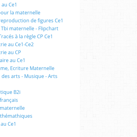
e au Ce1
pour la maternelle
 reproduction de figures Ce1
 Tbi maternelle - Flipchart
Tracés à la règle CP Ce1
rie au Ce1-Ce2
rie au CP
ire au Ce1
me, Ecriture Maternelle
 des arts - Musique - Arts
tique B2i
français
 maternelle
athémathiques
 au Ce1