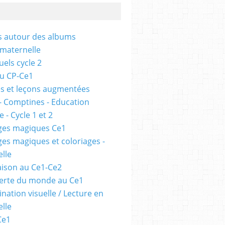
és autour des albums
 maternelle
uels cycle 2
au CP-Ce1
s et leçons augmentées
- Comptines - Education
 - Cycle 1 et 2
ges magiques Ce1
ges magiques et coloriages -
lle
ison au Ce1-Ce2
erte du monde au Ce1
nation visuelle / Lecture en
lle
Ce1