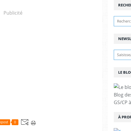
RECHE
Publicité
NEWSL
LE BLO
Blog de
GS/CP à
À PRO
epost
0