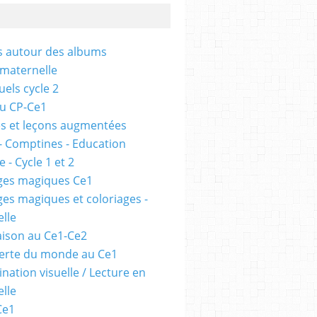
és autour des albums
 maternelle
uels cycle 2
au CP-Ce1
s et leçons augmentées
- Comptines - Education
 - Cycle 1 et 2
ges magiques Ce1
ges magiques et coloriages -
lle
ison au Ce1-Ce2
erte du monde au Ce1
nation visuelle / Lecture en
lle
Ce1