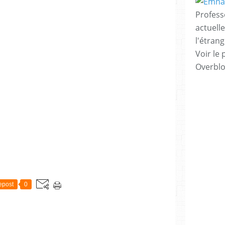
Profess
actuell
l'étrang
Voir le 
Overbl
epost
0