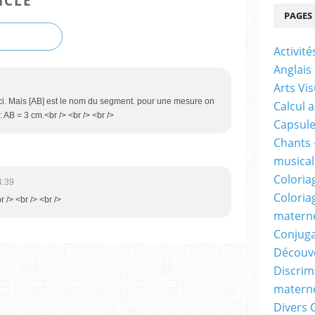
ICLE
PAGES
Activit
Anglais
Arts Vis
ci. Mais [AB] est le nom du segment. pour une mesure on
Calcul 
: AB = 3 cm.<br /> <br /> <br />
Capsule
Chants 
musicale
Coloria
4:39
Coloria
r /> <br /> <br />
materne
Conjuga
Découv
Discrimi
materne
Divers 