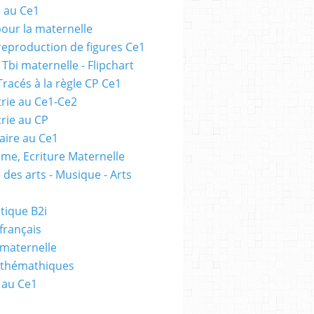
e au Ce1
pour la maternelle
 reproduction de figures Ce1
 Tbi maternelle - Flipchart
Tracés à la règle CP Ce1
rie au Ce1-Ce2
rie au CP
ire au Ce1
me, Ecriture Maternelle
 des arts - Musique - Arts
tique B2i
français
 maternelle
athémathiques
 au Ce1