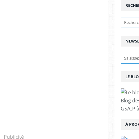
RECHE
NEWSL
LE BLO
Blog de
GS/CP à
À PRO
Publicité