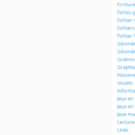
Ecritur
Fiches 
Fichier
Fichiers
Fichier 
Géomét
Géomét
Gramma
Graphis
Histoire
visuels
Informa
Jeux en 
Jeux en
Jeux m
Lecture
Links