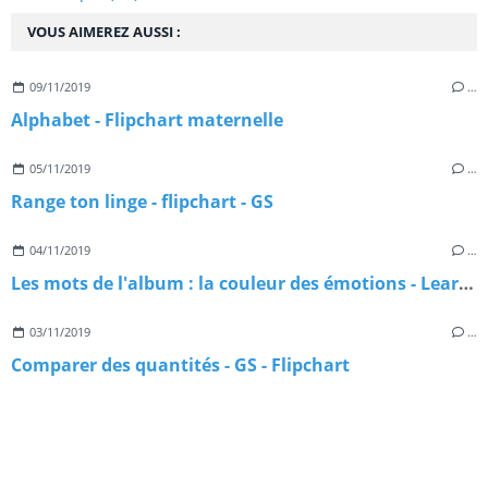
VOUS AIMEREZ AUSSI :
09/11/2019
…
Alphabet - Flipchart maternelle
05/11/2019
…
Range ton linge - flipchart - GS
04/11/2019
…
Les mots de l'album : la couleur des émotions - Learningapps
03/11/2019
…
Comparer des quantités - GS - Flipchart