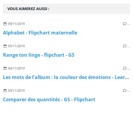
VOUS AIMEREZ AUSSI :
09/11/2019
…
Alphabet - Flipchart maternelle
05/11/2019
…
Range ton linge - flipchart - GS
04/11/2019
…
Les mots de l'album : la couleur des émotions - Learningapps
03/11/2019
…
Comparer des quantités - GS - Flipchart