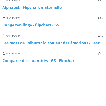
09/11/2019
…
Alphabet - Flipchart maternelle
05/11/2019
…
Range ton linge - flipchart - GS
04/11/2019
…
Les mots de l'album : la couleur des émotions - Learningapps
03/11/2019
…
Comparer des quantités - GS - Flipchart