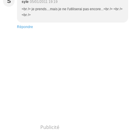
S
syle
05/01/2011 19:19
<br /> je prends....mais je ne l'utiliserai pas encore...<br /> <br />
<br />
Répondre
Publicité