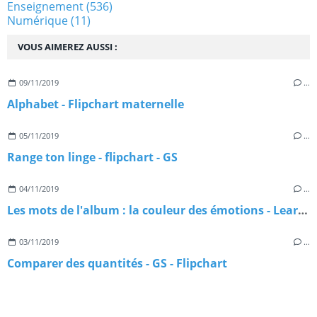
Enseignement
(536)
Numérique
(11)
VOUS AIMEREZ AUSSI :
09/11/2019
…
Alphabet - Flipchart maternelle
05/11/2019
…
Range ton linge - flipchart - GS
04/11/2019
…
Les mots de l'album : la couleur des émotions - Learningapps
03/11/2019
…
Comparer des quantités - GS - Flipchart