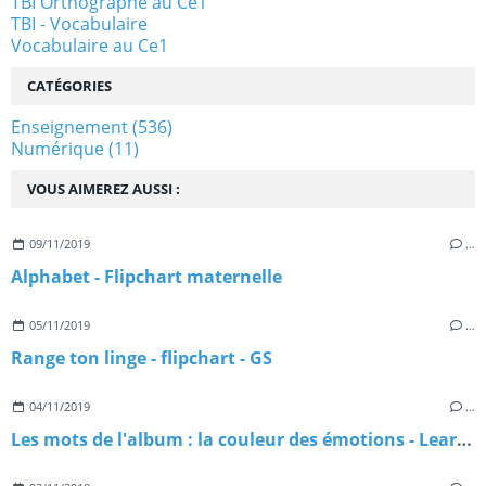
TBI Orthographe au Ce1
TBI - Vocabulaire
Vocabulaire au Ce1
CATÉGORIES
Enseignement
(536)
Numérique
(11)
VOUS AIMEREZ AUSSI :
09/11/2019
…
Alphabet - Flipchart maternelle
05/11/2019
…
Range ton linge - flipchart - GS
04/11/2019
…
Les mots de l'album : la couleur des émotions - Learningapps