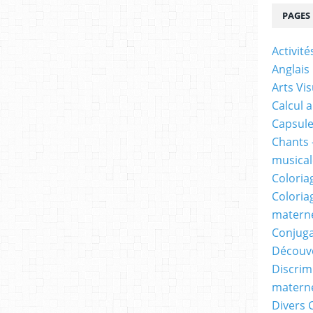
PAGES
Activit
Anglais
Arts Vis
Calcul 
Capsule
Chants 
musicale
Coloria
Coloria
materne
Conjuga
Découv
Discrimi
materne
Divers 