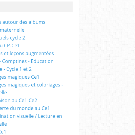
és autour des albums
 maternelle
uels cycle 2
au CP-Ce1
s et leçons augmentées
- Comptines - Education
 - Cycle 1 et 2
ges magiques Ce1
ges magiques et coloriages -
lle
ison au Ce1-Ce2
erte du monde au Ce1
nation visuelle / Lecture en
lle
Ce1