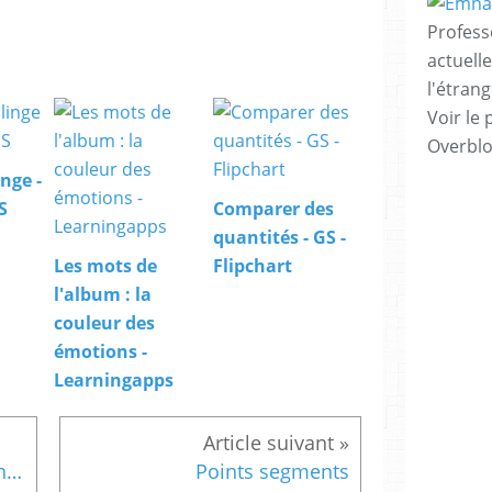
Profess
actuell
l'étrang
Voir le 
Overbl
nge -
S
Comparer des
quantités - GS -
Les mots de
Flipchart
l'album : la
couleur des
émotions -
Learningapps
Cp-Ce1 Tableau à double entrée
Points segments