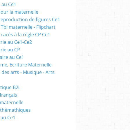
e au Ce1
pour la maternelle
 reproduction de figures Ce1
 Tbi maternelle - Flipchart
Tracés à la règle CP Ce1
rie au Ce1-Ce2
rie au CP
ire au Ce1
me, Ecriture Maternelle
 des arts - Musique - Arts
tique B2i
français
 maternelle
athémathiques
 au Ce1