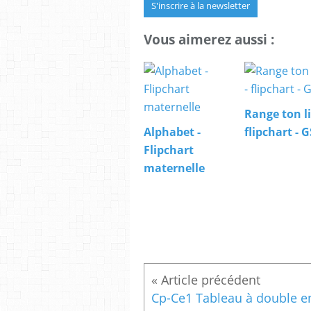
S'inscrire à la newsletter
Vous aimerez aussi :
Range ton li
Alphabet -
flipchart - G
Flipchart
maternelle