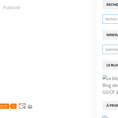
RECHE
Publicité
NEWSL
LE BLO
Blog de
GS/CP à
À PRO
epost
0