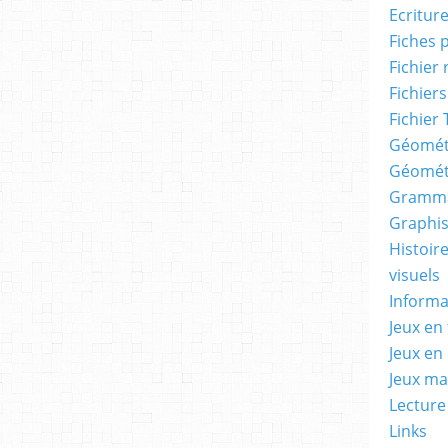
Ecritur
Fiches 
Fichier
Fichiers
Fichier 
Géomét
Géomét
Gramma
Graphis
Histoire
visuels
Informa
Jeux en 
Jeux en
Jeux m
Lecture
Links