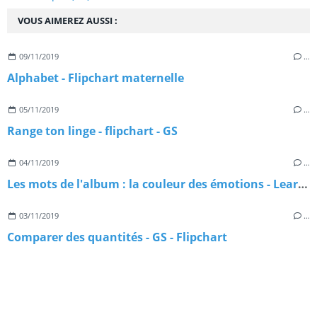
VOUS AIMEREZ AUSSI :
09/11/2019
…
Alphabet - Flipchart maternelle
05/11/2019
…
Range ton linge - flipchart - GS
04/11/2019
…
Les mots de l'album : la couleur des émotions - Learningapps
03/11/2019
…
Comparer des quantités - GS - Flipchart