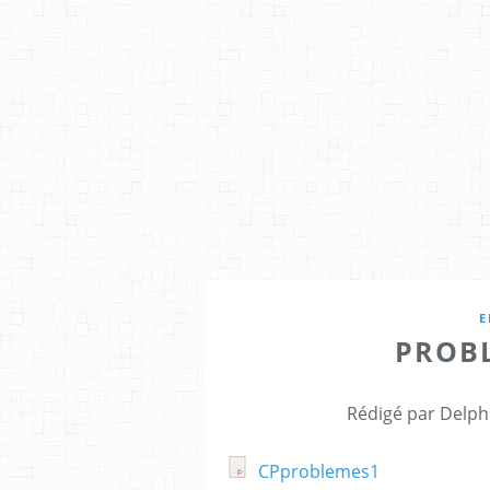
E
PROB
Rédigé par Delph
CPproblemes1