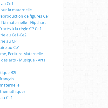
e au Ce1
pour la maternelle
 reproduction de figures Ce1
 Tbi maternelle - Flipchart
Tracés à la règle CP Ce1
rie au Ce1-Ce2
rie au CP
ire au Ce1
me, Ecriture Maternelle
 des arts - Musique - Arts
tique B2i
français
 maternelle
athémathiques
 au Ce1