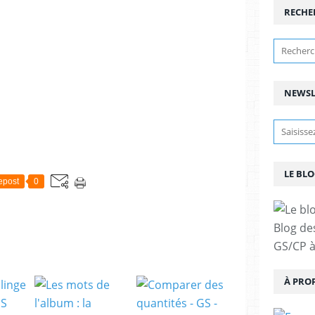
RECHE
NEWSL
LE BLO
epost
0
Blog de
GS/CP à
À PRO