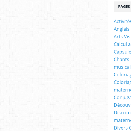
PAGES
Activit
Anglais
Arts Vis
Calcul 
Capsule
Chants 
musicale
Coloria
Coloria
materne
Conjuga
Découv
Discrimi
materne
Divers 