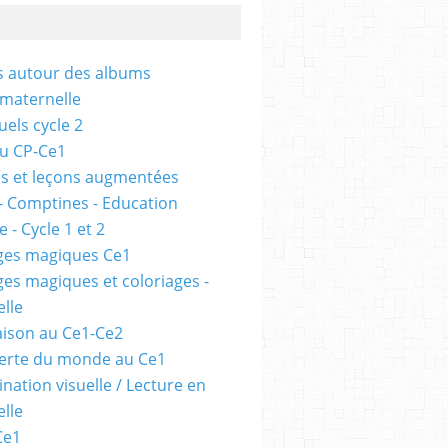
és autour des albums
 maternelle
uels cycle 2
au CP-Ce1
s et leçons augmentées
- Comptines - Education
 - Cycle 1 et 2
ges magiques Ce1
ges magiques et coloriages -
lle
ison au Ce1-Ce2
erte du monde au Ce1
nation visuelle / Lecture en
lle
Ce1