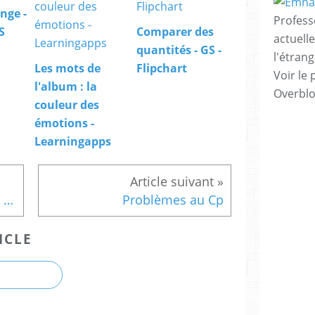
nge -
Profess
S
Comparer des
actuell
quantités - GS -
l'étrang
Les mots de
Flipchart
Voir le 
l'album : la
Overbl
couleur des
émotions -
Learningapps
Texte documentaire au Ce1 : La pie-grièche grise suite
Problèmes au Cp
ICLE