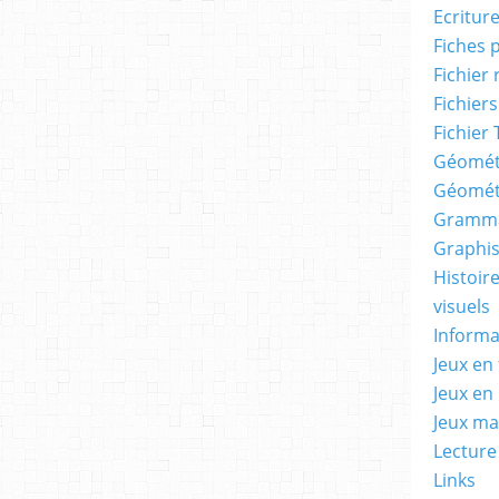
Ecritur
Fiches 
Fichier
Fichiers
Fichier 
Géomét
Géomét
Gramma
Graphis
Histoire
visuels
Informa
Jeux en 
Jeux en
Jeux m
Lecture
Links